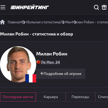
Главная
Футбольная статистика
Ле Ман
Милан Робин - статис
Милан Робин - статистика и обзор
Милан Робин
Ле Ман, 24
Подробнее об игроке
Последние матчи
Карьера
Переходы
Спис