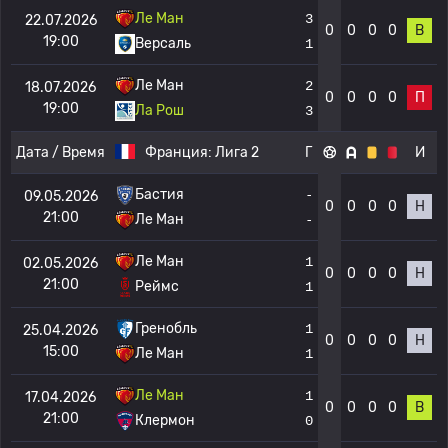
Ле Ман
3
22.07.2026
0
0
0
0
В
19:00
Версаль
1
Ле Ман
2
18.07.2026
0
0
0
0
П
19:00
Ла Рош
3
Дата / Время
Франция:
Лига 2
Г
И
Бастия
-
09.05.2026
0
0
0
0
Н
21:00
Ле Ман
-
Ле Ман
1
02.05.2026
0
0
0
0
Н
21:00
Реймс
1
Гренобль
1
25.04.2026
0
0
0
0
Н
15:00
Ле Ман
1
Ле Ман
1
17.04.2026
0
0
0
0
В
21:00
Клермон
0