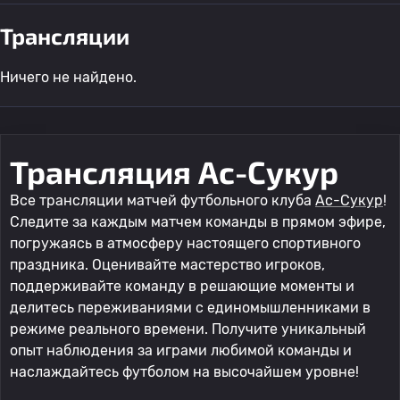
Трансляции
Ничего не найдено.
Трансляция Ас-Сукур
Все трансляции матчей футбольного клуба
Ас-Сукур
!
Следите за каждым матчем команды в прямом эфире,
погружаясь в атмосферу настоящего спортивного
праздника. Оценивайте мастерство игроков,
поддерживайте команду в решающие моменты и
делитесь переживаниями с единомышленниками в
режиме реального времени. Получите уникальный
опыт наблюдения за играми любимой команды и
наслаждайтесь футболом на высочайшем уровне!