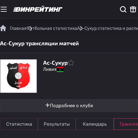
Главная
Футбольная статистика
Ас-Сукур статистика и расп
Ас-Сукур трансляции матчей
Ас-Сукур
Ливия
Подробнее о клубе
Статистика
Результаты
Календарь
Трансля