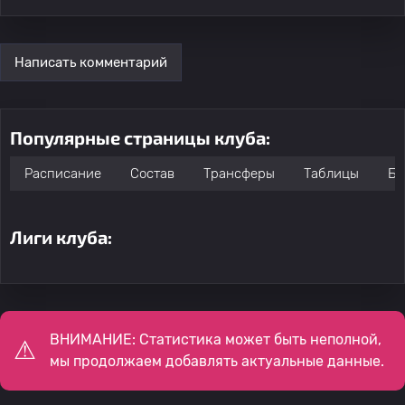
Написать комментарий
Популярные страницы клуба:
Расписание
Состав
Трансферы
Таблицы
Бо
Лиги клуба:
ВНИМАНИЕ: Статистика может быть неполной,
мы продолжаем добавлять актуальные данные.