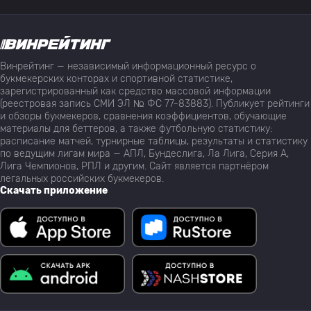
Винрейтинг — независимый информационный ресурс о
букмекерских конторах и спортивной статистике,
зарегистрированный как средство массовой информации
(реестровая запись СМИ ЭЛ № ФС 77-83883). Публикует рейтинги
и обзоры букмекеров, сравнения коэффициентов, обучающие
материалы для беттеров, а также футбольную статистику:
расписание матчей, турнирные таблицы, результаты и статистику
по ведущим лигам мира — АПЛ, Бундеслига, Ла Лига, Серия А,
Лига Чемпионов, РПЛ и другим. Сайт является партнёром
легальных российских букмекеров.
Скачать приложение