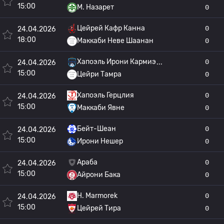
15:00
M. Назарет
0
Цейрей Кафр Канна
0
24.04.2026
18:00
Маккаби Неве Шаанан
0
Хапоэль Ирони Кармиэ
0
24.04.2026
15:00
Цейри Тамра
0
Хапоэль Герцлия
0
24.04.2026
15:00
Маккаби Явне
0
Бейт-Шеан
0
24.04.2026
15:00
Ирони Нешер
0
Араба
0
24.04.2026
15:00
Айрони Бака
0
H. Marmorek
0
24.04.2026
15:00
Цейрей Тира
0