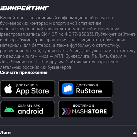
37
A. Навот
Агудат Спорт Ашдод
0
Винрейтинг — независимый информационный ресурс о
букмекерских конторах и спортивной статистике,
зарегистрированный как средство массовой информации
38
Цейрей Кафр Канна
0
(реестровая запись СМИ ЭЛ № ФС 77-83883). Публикует рейтинги
и обзоры букмекеров, сравнения коэффициентов, обучающие
материалы для беттеров, а также футбольную статистику:
39
Хапоэль Ирони Арраба
0
расписание матчей, турнирные таблицы, результаты и статистику
по ведущим лигам мира — АПЛ, Бундеслига, Ла Лига, Серия А,
Лига Чемпионов, РПЛ и другим. Сайт является партнёром
40
S. Ohana
Агудат Спорт Ашдод
0
легальных российских букмекеров.
Скачать приложение
41
W. Houshia
Маккаби Умм Аль Фахм
0
42
I. Cohen
Агудат Спорт Ашдод
0
43
Цейрей Кафр Канна
0
Лиги