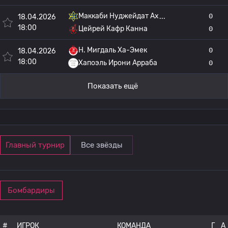
Маккаби Нуджейдат Ах
0
18.04.2026
18:00
Цейрей Кафр Канна
0
H. Мигдаль Ха-Эмек
0
18.04.2026
18:00
Хапоэль Ирони Арраба
0
Показать ещё
Главный турнир
Все звёзды
Бомбардиры
#
ИГРОК
КОМАНДА
Г
A