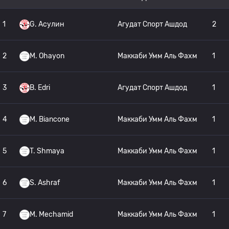
1
G. Асулин
Агудат Спорт Ашдод
2
2
M. Ohayon
Маккаби Умм Аль Фахм
1
3
B. Edri
Агудат Спорт Ашдод
1
4
M. Biancone
Маккаби Умм Аль Фахм
1
5
T. Shmaya
Маккаби Умм Аль Фахм
1
6
S. Ashraf
Маккаби Умм Аль Фахм
1
7
M. Mechamid
Маккаби Умм Аль Фахм
1