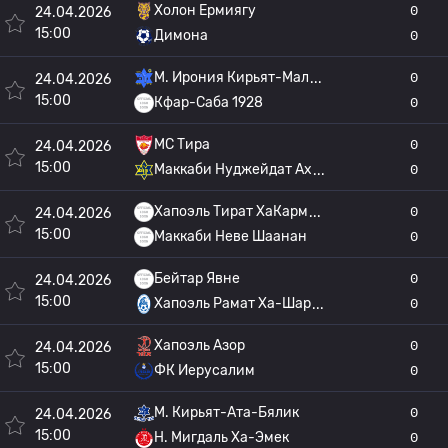
Холон Ермиягу
0
24.04.2026
15:00
Димона
0
М. Ирония Кирьят-Мал
0
24.04.2026
15:00
Кфар-Саба 1928
0
МС Тира
0
24.04.2026
15:00
Маккаби Нуджейдат Ах
0
Хапоэль Тират ХаКарм
0
24.04.2026
15:00
Маккаби Неве Шаанан
0
Бейтар Явне
0
24.04.2026
15:00
Хапоэль Рамат Ха-Шар
0
Хапоэль Азор
0
24.04.2026
15:00
ФК Иерусалим
0
M. Кирьят-Ата-Бялик
0
24.04.2026
15:00
H. Мигдаль Ха-Эмек
0