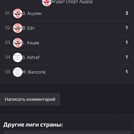
22
Цейрей Кафр Канна
0
Агудат Спорт Ашдод
01
2
G. Асулин
23
Цейрей Кафр Канна
0
02
1
B. Edri
24
Y. Cohen
Агудат Спорт Ашдод
0
03
1
L. Кацав
25
A. Mechamid
Маккаби Умм Аль Фахм
0
04
1
S. Ashraf
05
1
M. Biancone
26
A. Agbarea
Маккаби Умм Аль Фахм
0
27
Ф. Джабарин
Маккаби Умм Аль Фахм
0
Написать комментарий
28
A. Абу Нил
Хапоэль Ирони Арраба
0
Другие лиги страны:
29
O. Mechamid
Маккаби Умм Аль Фахм
0