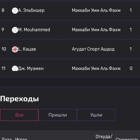
8
A. Эльбишер
Маккаби Умм Аль Фахм
1
9
M. Mouhammed
Маккаби Умм Аль Фахм
1
10
L. Кацав
Агудат Спорт Ашдод
1
11
Дж. Муамен
Маккаби Умм Аль Фахм
0
12
O. Махамид
Маккаби Умм Аль Фахм
0
Переходы
13
D. Цадик
Агудат Спорт Ашдод
0
Все
Пришли
Ушли
14
S. Armeli
Цейрей Кафр Канна
0
Откуда/
Дата
Игрок
Стоимость