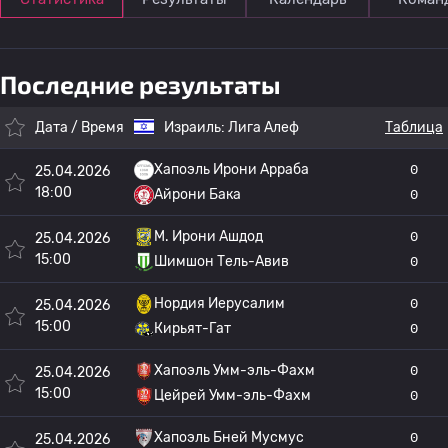
Последние результаты
Дата / Время
Израиль:
Лига Алеф
Таблица
Хапоэль Ирони Арраба
0
25.04.2026
18:00
Айрони Бака
0
M. Ирони Ашдод
0
25.04.2026
15:00
Шимшон Тель-Авив
0
Нордия Иерусалим
0
25.04.2026
15:00
Кирьят-Гат
0
Хапоэль Умм-эль-Фахм
0
25.04.2026
15:00
Цейрей Умм-эль-Фахм
0
Хапоэль Бней Мусмус
0
25.04.2026