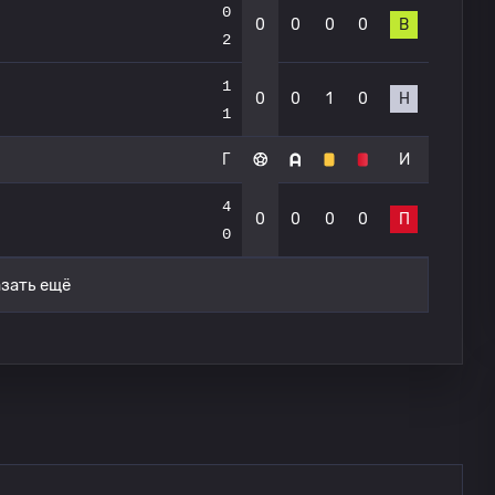
0
0
0
0
0
В
2
1
0
0
1
0
Н
1
Г
И
4
0
0
0
0
П
0
зать ещё