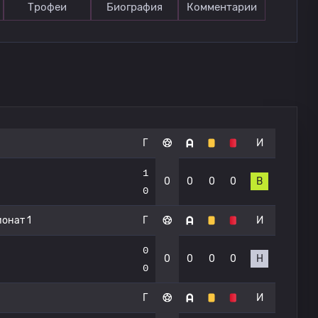
Трофеи
Биография
Комментарии
Г
И
1
0
0
0
0
В
0
онат 1
Г
И
0
0
0
0
0
Н
0
Г
И