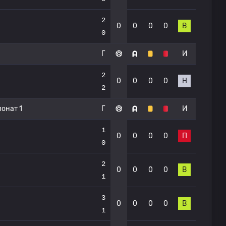
2
0
0
0
0
В
0
Г
И
2
0
0
0
0
Н
2
онат 1
Г
И
1
0
0
0
0
П
0
2
0
0
0
0
В
1
3
0
0
0
0
В
1