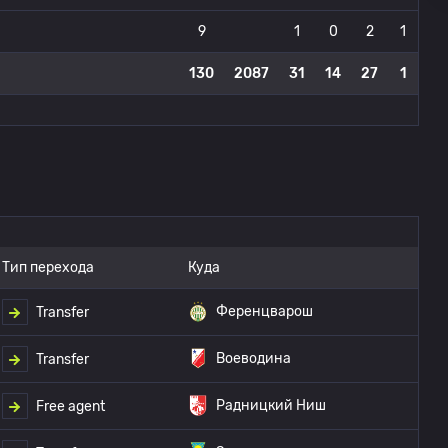
9
1
0
2
1
130
2087
31
14
27
1
Тип перехода
Куда
Ференцварош
Transfer
Воеводина
Transfer
Радницкий Ниш
Free agent