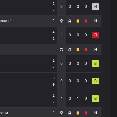
2
0
0
0
0
Н
2
онат 1
Г
И
4
1
0
0
0
П
2
Г
И
1
0
0
0
0
В
2
3
0
0
0
0
В
0
1
1
0
1
0
В
2
атчи
Г
И