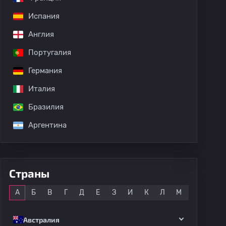
Испания
Англия
Португалия
Германия
Италия
Бразилия
Аргентина
Страны
Все
А
Б
В
Г
Д
Е
З
И
К
Л
М
Н
О
Австралия