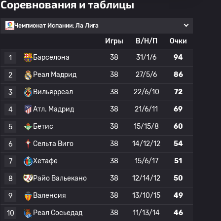
Соревнования и таблицы
Чемпионат Испании: Ла Лига
Игры
В/Н/П
Очки
Барселона
38
31/1/6
94
1
Реал Мадрид
38
27/5/6
86
2
Вильярреал
38
22/6/10
72
3
Атл. Мадрид
38
21/6/11
69
4
Бетис
38
15/15/8
60
5
Сельта Виго
38
14/12/12
54
6
Хетафе
38
15/6/17
51
7
Райо Вальекано
38
12/14/12
50
8
Валенсия
38
13/10/15
49
9
Реал Сосьедад
38
11/13/14
46
10