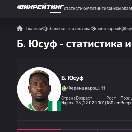
СТАТИСТИКА
РЕЙТИНГИ
БОНУСЫ
ОБЗО
СПОРТИВНАЯ СТАТИСТИКА
Главная
Футбольная статистика
Ференцварош
Б. Юсу
Б. Юсуф - статистика 
Б. Юсуф
Ференцварош, 11
Страна
Возраст
Рост
Позиц
Nigeria
25 (22.02.2001)
180 cm
Впер