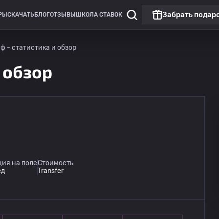
Забрать подар
РЫ
СКАЧАТЬ
БЛОГ
ОТЗЫВЫ
ШКОЛА СТАВОК
ф - статистика и обзор
и обзор
Лига Европы
Чемпионат Венгрии: 
Матч дня
Горник Забже
13.08
ия на поле
Стоимость
20:00
Ференцварош
ед
Transfer