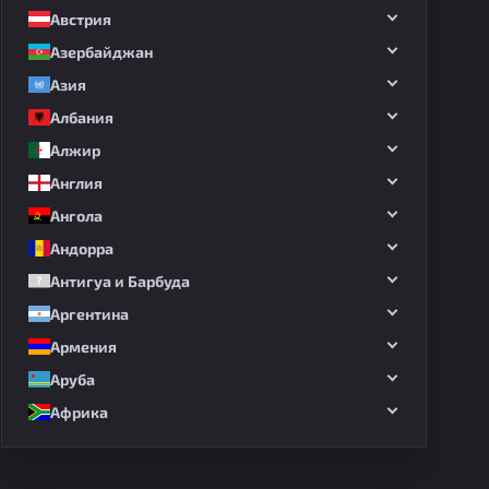
Австрия
Азербайджан
Азия
Албания
Алжир
Англия
Ангола
Андорра
Антигуа и Барбуда
Аргентина
Армения
Аруба
Африка