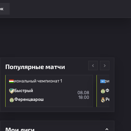
ок
Популярные матчи
Национальный чемпионат 1
Клубные товарищеские матч
Быстрый
Ференцвар
08.08
18:00
Ференцварош
Реал Мадри
Мои лиги