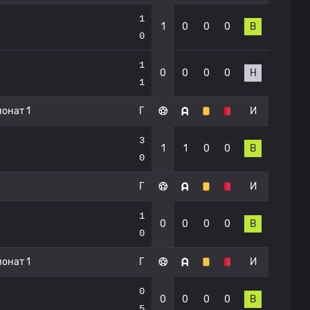
1
1
0
0
0
В
0
1
0
0
0
0
Н
1
онат 1
Г
И
3
1
1
0
0
В
0
Г
И
1
0
0
0
0
В
0
онат 1
Г
И
0
0
0
0
0
В
5