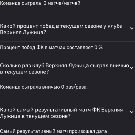
Команда сыграла 0 матча/матчей.
Какой процент побед в текущем сезоне у клуба
Верхняя Лужица?
Процент побед ФК в матчах составляет 0 %.
Сколько раз клуб Верхняя Лужица сыграл вничью
в текущем сезоне?
Команда сыграла вничью 0 раз/раза.
Какой самый результативный матч ФК Верхняя
Лужица в текущем сезоне?
Самый результативный матч произошел дата