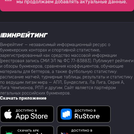
мы продолжаем добавлять актуальные данные.
Винрейтинг — независимый информационный ресурс о
букмекерских конторах и спортивной статистике,
зарегистрированный как средство массовой информации
(реестровая запись СМИ ЭЛ № ФС 77-83883). Публикует рейтинги
и обзоры букмекеров, сравнения коэффициентов, обучающие
материалы для беттеров, а также футбольную статистику:
расписание матчей, турнирные таблицы, результаты и статистику
по ведущим лигам мира — АПЛ, Бундеслига, Ла Лига, Серия А,
Лига Чемпионов, РПЛ и другим. Сайт является партнёром
легальных российских букмекеров.
Скачать приложение