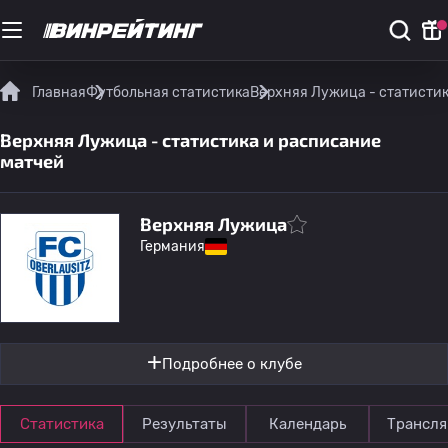
Главная
Футбольная статистика
Верхняя Лужица - статисти
Верхняя Лужица - статистика и расписание
матчей
Верхняя Лужица
Германия
Подробнее о клубе
Статистика
Результаты
Календарь
Трансля