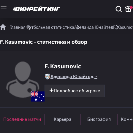
Главная
Футбольная статистика
Аделаида Юнайтед
F. Kasumo
F. Kasumovic - статистика и обзор
F. Kasumovic
Аделаида Юнайтед, -
Подробнее об игроке
Последние матчи
Карьера
Биография
Комм