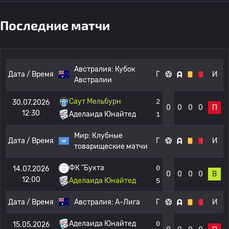
Последние матчи
Австралия:
Кубок
Дата / Время
Г
И
Австралии
Саут Мельбурн
2
30.07.2026
0
0
0
0
П
12:30
Аделаида Юнайтед
1
Мир:
Клубные
Дата / Время
Г
И
товарищеские матчи
ФК "Бухта
0
14.07.2026
0
0
0
0
В
12:00
Аделаида Юнайтед
5
Дата / Время
Австралия:
А-Лига
Г
И
Аделаида Юнайтед
0
15.05.2026