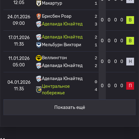
12:05
Макартур
1
Брисбен Роар
2
24.01.2026
0
0
0
0
В
09:00
Аделаида Юнайтед
3
Аделаида Юнайтед
2
17.01.2026
0
0
0
0
В
11:35
Мельбурн Виктори
1
Веллингтон
2
11.01.2026
0
0
0
0
Н
05:00
Аделаида Юнайтед
2
Аделаида Юнайтед
0
04.01.2026
0
0
0
0
П
Центральное
11:35
4
побережье
Показать ещё