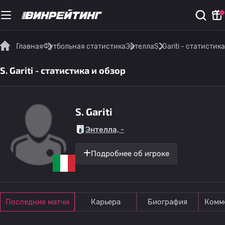
Главная
Футбольная статистика
Энтелла
S. Gariti - статистик
S. Gariti - статистика и обзор
S. Gariti
Энтелла, -
Подробнее об игроке
Последние матчи
Карьера
Биография
Комм