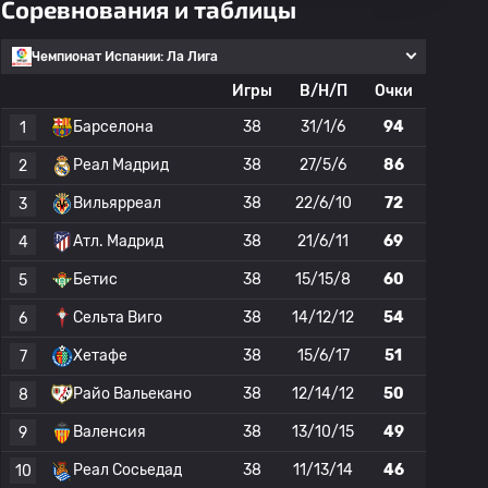
Соревнования и таблицы
Чемпионат Испании: Ла Лига
Игры
В/Н/П
Очки
Барселона
38
31/1/6
94
1
Реал Мадрид
38
27/5/6
86
2
Вильярреал
38
22/6/10
72
3
Атл. Мадрид
38
21/6/11
69
4
Бетис
38
15/15/8
60
5
Сельта Виго
38
14/12/12
54
6
Хетафе
38
15/6/17
51
7
Райо Вальекано
38
12/14/12
50
8
Валенсия
38
13/10/15
49
9
Реал Сосьедад
38
11/13/14
46
10