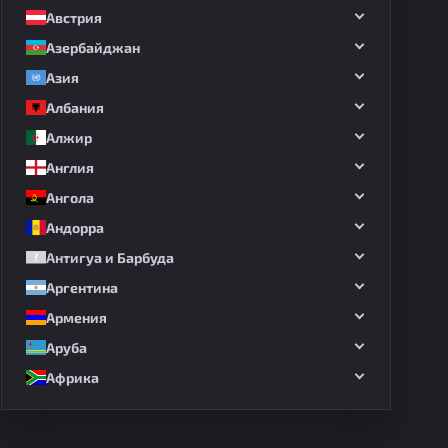
Австрия
Азербайджан
Азия
Албания
Алжир
Англия
Ангола
Андорра
Антигуа и Барбуда
Аргентина
Армения
Аруба
Африка