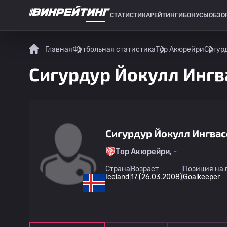
СТАТИСТИКА
РЕЙТИНГИ
БОНУСЫ
ОБЗО
СПОРТИВНАЯ СТАТИСТИКА
Главная
Футбольная статистика
Тор Акюрейри
Сигурд
Сигурдур Йокулл Ингва
Сигурдур Йокулл Ингва
Тор Акюрейри, -
Страна
Возраст
Позиция на 
Iceland
17 (26.03.2008)
Goalkeeper