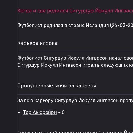
Когда и где родился Сигурдур Йокулл Ингвас
Футболист родился в стране Исландия (26-03-20
Карьера игрока
Футболист Сигурдур Йокулл Ингвасон начал свою
Сигурдур Йокулл Ингвасон играл в следующих к
Пропущенные мячи за карьеру
За всю карьеру Сигурдур Йокулл Ингвасон пропу
Тор Акюрейри
- 0
Сколько матчей провел на поле Сигурдур Йо