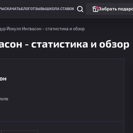
Забрать подар
РЫ
СКАЧАТЬ
БЛОГ
ОТЗЫВЫ
ШКОЛА СТАВОК
ур Йокулл Ингвасон - статистика и обзор
сон - статистика и обзор
сон
поле