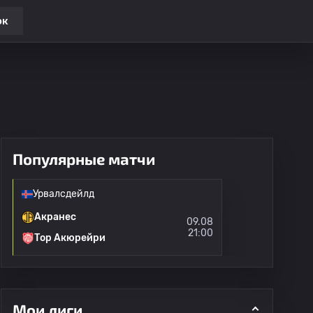
ок
Популярные матчи
Урвалсдейлд
Акранес
09.08
21:00
Тор Акюрейри
Мои лиги