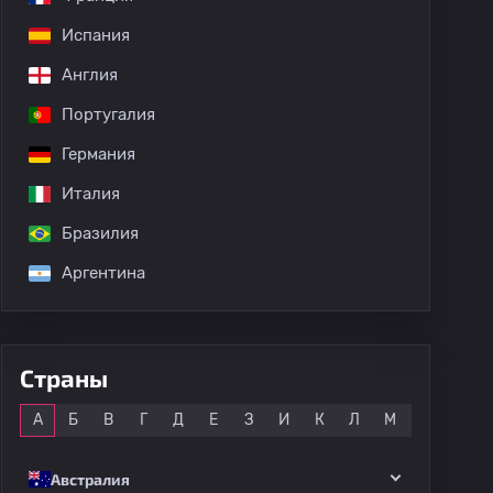
Испания
Англия
Португалия
Германия
Италия
Бразилия
Аргентина
Страны
Все
А
Б
В
Г
Д
Е
З
И
К
Л
М
Н
О
Австралия