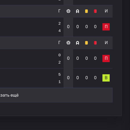
Г
И
2
0
0
0
0
П
4
Г
И
0
0
0
0
0
П
2
5
0
0
0
0
В
1
зать ещё