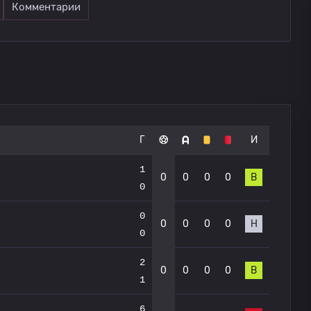
Комментарии
Г
И
1
0
0
0
0
В
0
0
0
0
0
0
Н
0
2
0
0
0
0
В
1
6