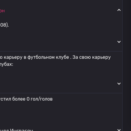
он
08).
 карьеру в футбольном клубе . За свою карьеру
лубах:
стил более 0 гол/голов
кулл Ингвасон