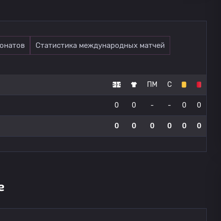
онатов
Статистика международных матчей
ПМ
С
0
0
-
-
0
0
0
0
0
0
0
0
е