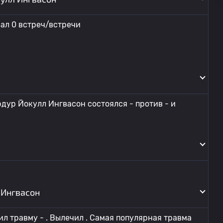
ал 0 встреч/встречи
дур Йокулл Ингвасон состоялся - против - и
 Ингвасон
л травму - . Вылечил . Самая популярная травма