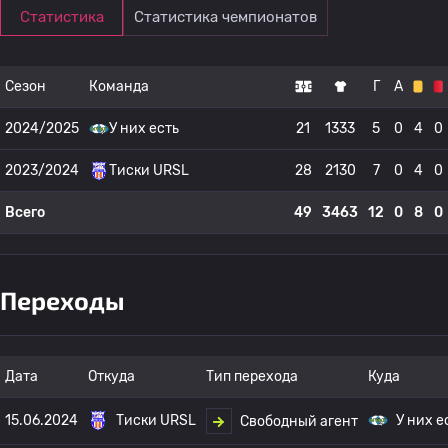
Статистика
Статистика чемпионатов
Сезон
Команда
Г
А
2024/2025
У них есть
21
1333
5
0
4
0
2023/2024
Тиски URSL
28
2130
7
0
4
0
Всего
49
3463
12
0
8
0
Переходы
Дата
Откуда
Тип перехода
Куда
15.06.2024
Тиски URSL
У них е
Свободный агент