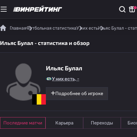
Главная
Футбольная статистика
У них есть
Ильяс Булал - ста
Ильяс Булал - статистика и обзор
Ильяс Булал
У них есть, -
Подробнее об игроке
Последние матчи
Карьера
Переходы
Био