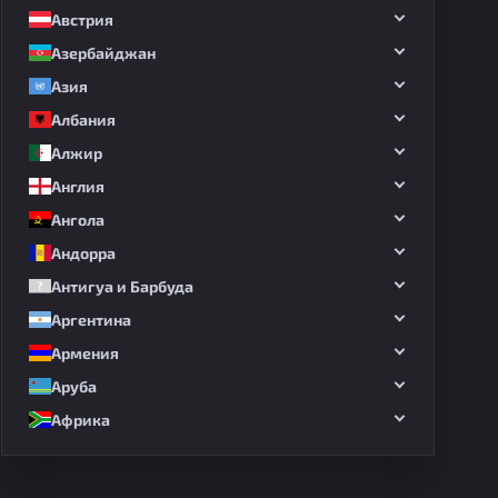
Австрия
Азербайджан
Азия
Албания
Алжир
Англия
Ангола
Андорра
Антигуа и Барбуда
Аргентина
Армения
Аруба
Африка