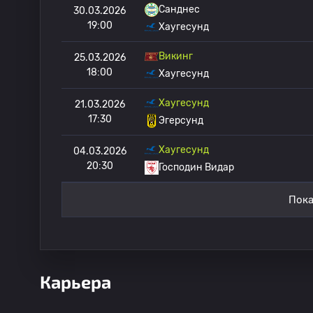
Санднес
30.03.2026
19:00
Хаугесунд
Викинг
25.03.2026
18:00
Хаугесунд
Хаугесунд
21.03.2026
17:30
Эгерсунд
Хаугесунд
04.03.2026
20:30
Господин Видар
Пока
Карьера