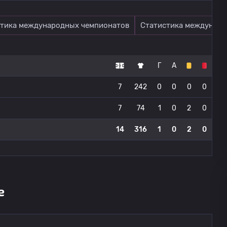
тика международных чемпионатов
Статистика междунаро
Г
А
7
242
0
0
0
0
7
74
1
0
2
0
14
316
1
0
2
0
е