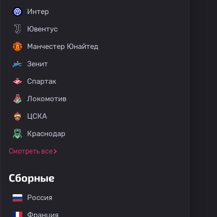
Интер
Ювентус
Манчестер Юнайтед
Зенит
Спартак
Локомотив
ЦСКА
Краснодар
Смотреть все
Сборные
Россия
Франция