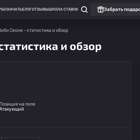
Забрать подар
РЫ
СКАЧАТЬ
БЛОГ
ОТЗЫВЫ
ШКОЛА СТАВОК
ибо Сеоне - статистика и обзор
статистика и обзор
Позиция на поле
Атакующий