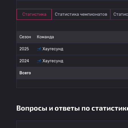
Статистика
Статистика чемпионатов
Статис
Сезон
Команда
2025
Хаугесунд
2024
Хаугесунд
Всего
Вопросы и ответы по статистик