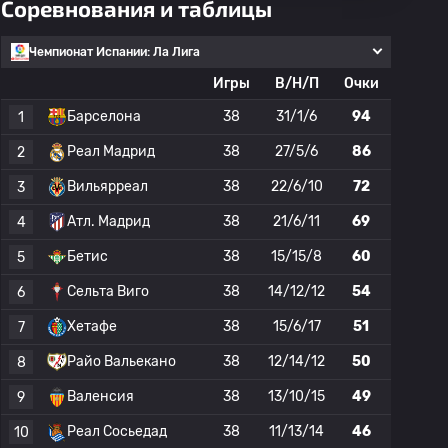
Соревнования и таблицы
Чемпионат Испании: Ла Лига
Игры
В/Н/П
Очки
Барселона
38
31/1/6
94
1
Реал Мадрид
38
27/5/6
86
2
Вильярреал
38
22/6/10
72
3
Атл. Мадрид
38
21/6/11
69
4
Бетис
38
15/15/8
60
5
Сельта Виго
38
14/12/12
54
6
Хетафе
38
15/6/17
51
7
Райо Вальекано
38
12/14/12
50
8
Валенсия
38
13/10/15
49
9
Реал Сосьедад
38
11/13/14
46
10