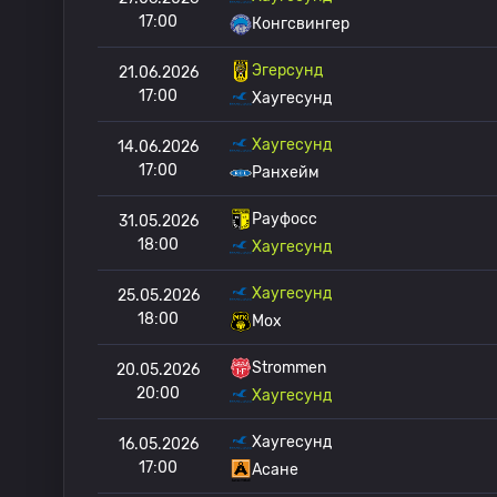
17:00
Конгсвингер
Эгерсунд
21.06.2026
17:00
Хаугесунд
Хаугесунд
14.06.2026
17:00
Ранхейм
Рауфосс
31.05.2026
18:00
Хаугесунд
Хаугесунд
25.05.2026
18:00
Мох
Strommen
20.05.2026
20:00
Хаугесунд
Хаугесунд
16.05.2026
17:00
Асане