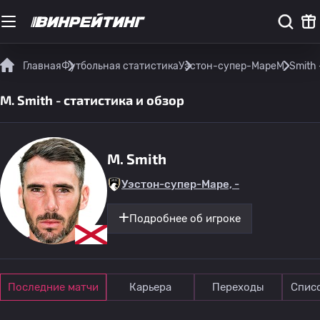
Главная
Футбольная статистика
Уэстон-супер-Маре
M. Smith
M. Smith - статистика и обзор
M. Smith
Уэстон-супер-Маре, -
Подробнее об игроке
Последние матчи
Карьера
Переходы
Спис