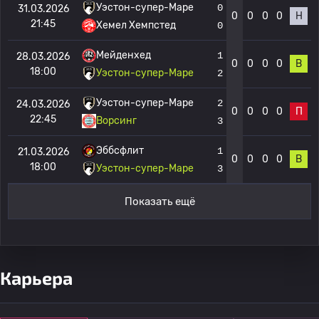
Уэстон-супер-Маре
0
31.03.2026
0
0
0
0
Н
21:45
Хемел Хемпстед
0
Мейденхед
1
28.03.2026
0
0
0
0
В
18:00
Уэстон-супер-Маре
2
Уэстон-супер-Маре
2
24.03.2026
0
0
0
0
П
22:45
Ворсинг
3
Эббсфлит
1
21.03.2026
0
0
0
0
В
18:00
Уэстон-супер-Маре
3
Показать ещё
Карьера