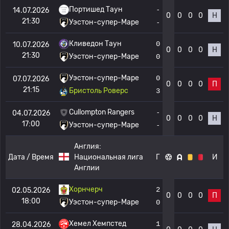
Портишед Таун
-
14.07.2026
0
0
0
0
Н
21:30
Уэстон-супер-Маре
-
Кливедон Таун
0
10.07.2026
0
0
0
0
Н
21:30
Уэстон-супер-Маре
0
Уэстон-супер-Маре
0
07.07.2026
0
0
0
0
П
21:15
Бристоль Роверс
3
Cullompton Rangers
-
04.07.2026
0
0
0
0
Н
17:00
Уэстон-супер-Маре
-
Англия:
Дата / Время
Национальная лига
Г
И
Англии
Хорнчерч
2
02.05.2026
0
0
0
0
П
18:00
Уэстон-супер-Маре
0
Хемел Хемпстед
1
28.04.2026