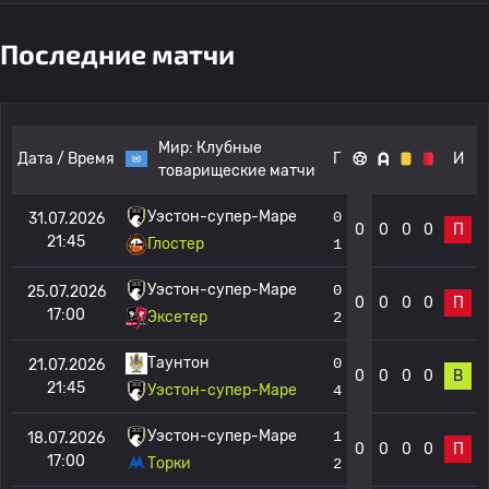
Последние матчи
Мир:
Клубные
Дата / Время
Г
И
товарищеские матчи
Уэстон-супер-Маре
0
31.07.2026
0
0
0
0
П
21:45
Глостер
1
Уэстон-супер-Маре
0
25.07.2026
0
0
0
0
П
17:00
Эксетер
2
Таунтон
0
21.07.2026
0
0
0
0
В
21:45
Уэстон-супер-Маре
4
Уэстон-супер-Маре
1
18.07.2026
0
0
0
0
П
17:00
Торки
2