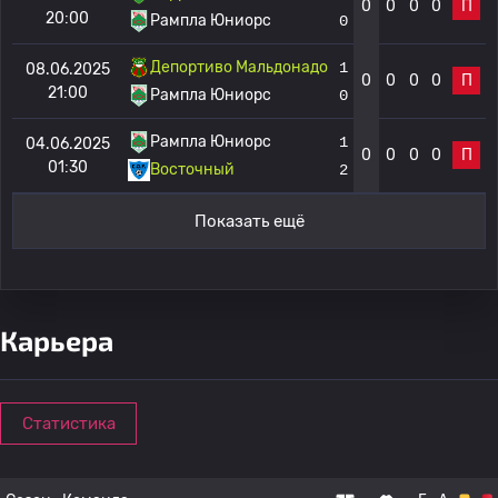
0
0
0
0
П
20:00
Рампла Юниорс
0
Депортиво Мальдонадо
1
08.06.2025
0
0
0
0
П
21:00
Рампла Юниорс
0
Рампла Юниорс
1
04.06.2025
0
0
0
0
П
01:30
Восточный
2
Показать ещё
Карьера
Статистика