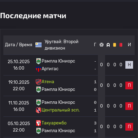
Последние матчи
Уругвай:
Второй
Дата / Время
Г
И
дивизион
Рампла Юниорс
-
25.10.2025
0
0
0
0
Н
16:00
Артигас
-
Атена
1
19.10.2025
0
0
0
0
П
22:00
Рампла Юниорс
0
Рампла Юниорс
0
11.10.2025
0
0
0
0
П
16:00
Центральный эсп.
1
Такуарембо
3
05.10.2025
0
0
0
0
П
22:00
Рампла Юниорс
1