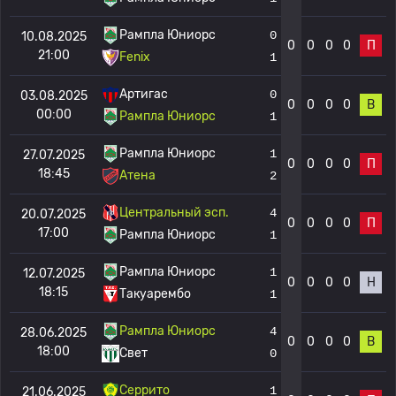
Рампла Юниорс
0
10.08.2025
0
0
0
0
П
21:00
Fenix
1
Артигас
0
03.08.2025
0
0
0
0
В
00:00
Рампла Юниорс
1
Рампла Юниорс
1
27.07.2025
0
0
0
0
П
18:45
Атена
2
Центральный эсп.
4
20.07.2025
0
0
0
0
П
17:00
Рампла Юниорс
1
Рампла Юниорс
1
12.07.2025
0
0
0
0
Н
18:15
Такуарембо
1
Рампла Юниорс
4
28.06.2025
0
0
0
0
В
18:00
Свет
0
Серрито
1
21.06.2025