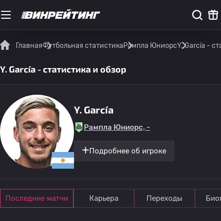
Главная
Футбольная статистика
Рампла Юниорс
Y. García - с
Y. García - статистика и обзор
Y. García
Рампла Юниорс, -
Подробнее об игроке
Последние матчи
Карьера
Переходы
Био