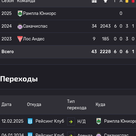
Сезон
Команда
Г
А
2025
Рампла Юниорс
0
2024
Сакачиспас
34
2043
6
0
3
1
2023
Лос Андес
9
185
0
0
3
0
Всего
43
2228
6
0
6
1
Переходы
Тип
Дата
Откуда
Куда
перехода
12.02.2025
Рейсинг Клуб
Рампла Юниор
Н/Д
06.01.2024
Рейсинг Клуб
Сакачиспас
Аренда