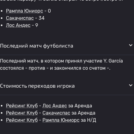
Рампла Юниорс
- 0
Сакачиспас
- 34
Лос Андес
- 9
Последний матч футболиста
Последний матч, в котором принял участие Y. García
состоялся - против - и закончился со счетом -.
Стоимость переходов игрока
Рейсинг Клуб
-
Лос Андес
за Аренда
Рейсинг Клуб
-
Сакачиспас
за Аренда
Рейсинг Клуб
-
Рампла Юниорс
за Н/Д