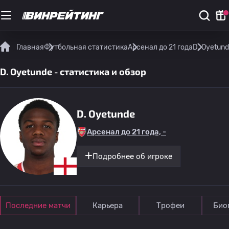
Главная
Футбольная статистика
Арсенал до 21 года
D. Oyetund
D. Oyetunde - статистика и обзор
D. Oyetunde
Арсенал до 21 года, -
Подробнее об игроке
Последние матчи
Карьера
Трофеи
Био