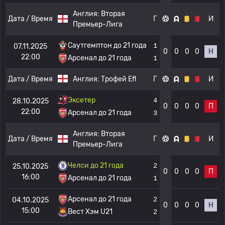
Англия:
Вторая
Дата / Время
Г
И
Премьер-Лига
Саутгемптон до 21 года
1
07.11.2025
0
0
0
0
Н
22:00
Арсенал до 21 года
1
Дата / Время
Англия:
Трофей Efl
Г
И
Эксетер
4
28.10.2025
0
0
0
0
П
22:00
Арсенал до 21 года
3
Англия:
Вторая
Дата / Время
Г
И
Премьер-Лига
Челси до 21 года
2
25.10.2025
0
0
0
0
П
16:00
Арсенал до 21 года
1
Арсенал до 21 года
2
04.10.2025
0
0
0
0
Н
15:00
Вест Хэм U21
2