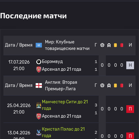
Последние матчи
Мир:
Клубные
Дата / Время
Г
И
товарищеские матчи
Борэмвуд
1
17.07.2026
0
0
0
0
Н
21:00
Арсенал до 21 года
1
Англия:
Вторая
Дата / Время
Г
И
Премьер-Лига
Манчестер Сити до 21
3
25.04.2026
года
0
0
0
0
П
21:00
1
Арсенал до 21 года
Кристал Пэлас до 21
2
13.04.2026
года
0
0
0
0
П