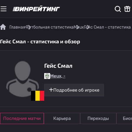
Главная
Футбольная статистика
Meux
Гейс Смал - статистика
Гейс Смал - статистика и обзор
Гейс Смал
Meux, -
Подробнее об игроке
Последние матчи
Карьера
Переходы
Био