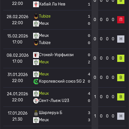
0
0
0
0
В
22:00
Хабай Ла Нев
1
Tubize
1
28.02.2026
0
0
0
0
П
22:00
Meux
0
Meux
0
15.02.2026
0
0
0
0
Н
17:00
Tubize
0
Стокей-Уорфьюзи
0
08.02.2026
0
0
0
0
В
17:00
Meux
2
Meux
4
31.01.2026
0
0
0
0
В
22:00
Королевский союз SG 2
0
Meux
4
24.01.2026
1
0
0
0
В
22:00
Сент-Льеж U23
0
Шарлеруа Б
3
17.01.2026
1
0
0
0
Н
21:30
Meux
3