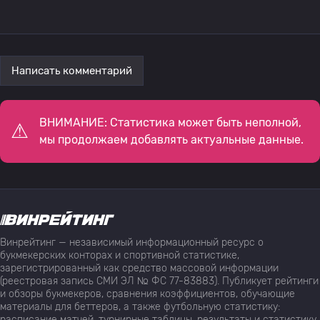
Написать комментарий
ВНИМАНИЕ: Статистика может быть неполной,
мы продолжаем добавлять актуальные данные.
Винрейтинг — независимый информационный ресурс о
букмекерских конторах и спортивной статистике,
зарегистрированный как средство массовой информации
(реестровая запись СМИ ЭЛ № ФС 77-83883). Публикует рейтинги
и обзоры букмекеров, сравнения коэффициентов, обучающие
материалы для беттеров, а также футбольную статистику:
расписание матчей, турнирные таблицы, результаты и статистику