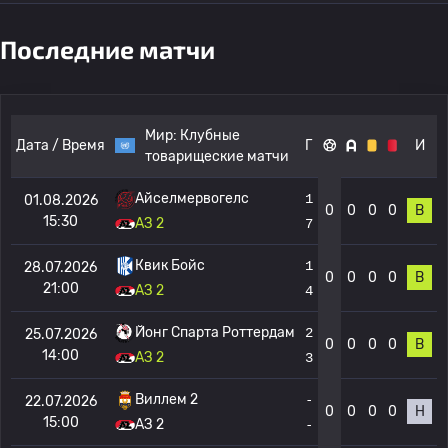
Последние матчи
Мир:
Клубные
Дата / Время
Г
И
товарищеские матчи
Айселмервогелс
1
01.08.2026
0
0
0
0
В
15:30
АЗ 2
7
Квик Бойс
1
28.07.2026
0
0
0
0
В
21:00
АЗ 2
4
Йонг Спарта Роттердам
2
25.07.2026
0
0
0
0
В
14:00
АЗ 2
3
Виллем 2
-
22.07.2026
0
0
0
0
Н
15:00
АЗ 2
-