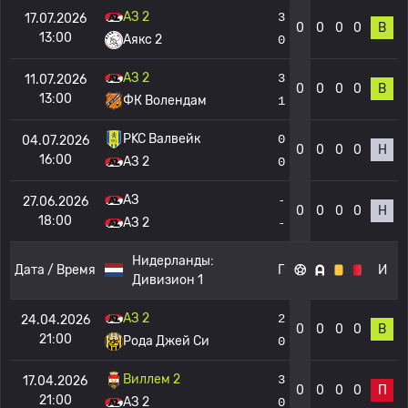
АЗ 2
3
17.07.2026
0
0
0
0
В
13:00
Аякс 2
0
АЗ 2
3
11.07.2026
0
0
0
0
В
13:00
ФК Волендам
1
РKC Валвейк
0
04.07.2026
0
0
0
0
Н
16:00
АЗ 2
0
АЗ
-
27.06.2026
0
0
0
0
Н
18:00
АЗ 2
-
Нидерланды:
Дата / Время
Г
И
Дивизион 1
АЗ 2
2
24.04.2026
0
0
0
0
В
21:00
Рода Джей Си
0
Виллем 2
3
17.04.2026
0
0
0
0
П
21:00
АЗ 2
0