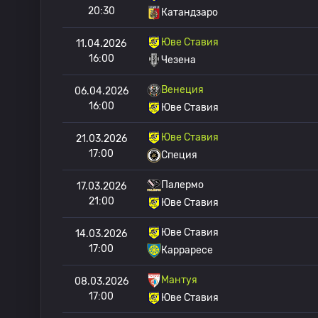
20:30
Катандзаро
Юве Ставия
11.04.2026
16:00
Чезена
Венеция
06.04.2026
16:00
Юве Ставия
Юве Ставия
21.03.2026
17:00
Специя
Палермо
17.03.2026
21:00
Юве Ставия
Юве Ставия
14.03.2026
17:00
Карраресе
Мантуя
08.03.2026
17:00
Юве Ставия