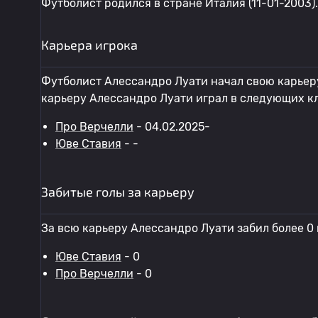
Футболист родился в стране Италия (11-01-2003).
Карьера игрока
Футболист Алессандро Луати начал свою карьеру
карьеру Алессандро Луати играл в следующих кл
Про Верчелли
- 04.02.2025-
Юве Ставия
- -
Забитые голы за карьеру
За всю карьеру Алессандро Луати забил более 0 
Юве Ставия
- 0
Про Верчелли
- 0