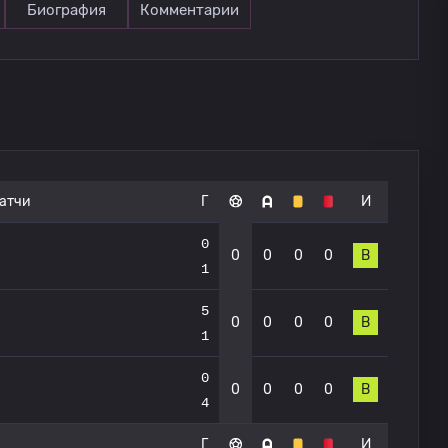
Биография
Комментарии
атчи
Г
И
0
0
0
0
0
В
1
5
0
0
0
0
В
1
0
0
0
0
0
В
4
Г
И