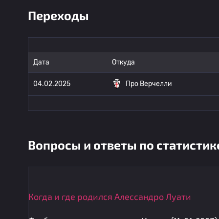
Переходы
Дата
Откуда
04.02.2025
Про Верчелли
Вопросы и ответы по статистик
Когда и где родился Алессандро Луати