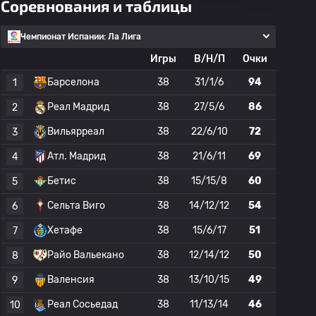
Соревнования и таблицы
Чемпионат Испании: Ла Лига
Игры
В/Н/П
Очки
Барселона
38
31/1/6
94
1
Реал Мадрид
38
27/5/6
86
2
Вильярреал
38
22/6/10
72
3
Атл. Мадрид
38
21/6/11
69
4
Бетис
38
15/15/8
60
5
Сельта Виго
38
14/12/12
54
6
Хетафе
38
15/6/17
51
7
Райо Вальекано
38
12/14/12
50
8
Валенсия
38
13/10/15
49
9
Реал Сосьедад
38
11/13/14
46
10