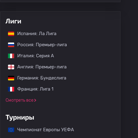
Лиги
Испания: Ла Лига
Россия: Премьер-лига
Италия: Серия А
Англия: Премьер-лига
Германия: Бундеслига
Франция: Лига 1
Смотреть все
Турниры
Чемпионат Европы УЕФА