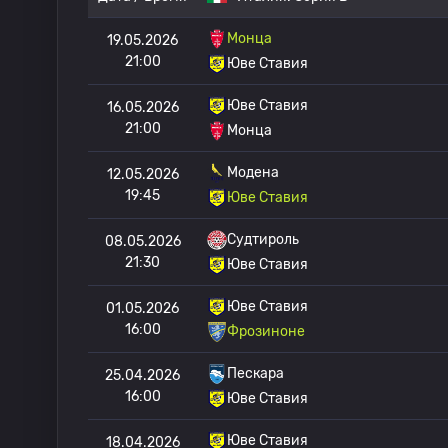
Монца
19.05.2026
21:00
Юве Ставия
Юве Ставия
16.05.2026
21:00
Монца
Модена
12.05.2026
19:45
Юве Ставия
Судтироль
08.05.2026
21:30
Юве Ставия
Юве Ставия
01.05.2026
16:00
Фрозиноне
Пескара
25.04.2026
16:00
Юве Ставия
Юве Ставия
18.04.2026