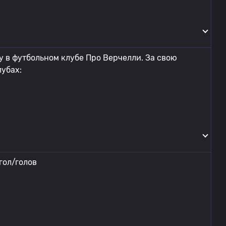
 в футбольном клубе Про Верчелли. За свою
убах:
гол/голов