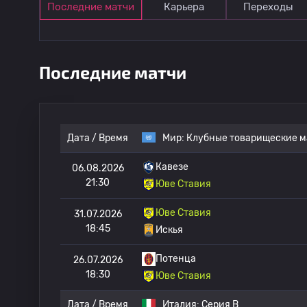
Последние матчи
Карьера
Переходы
Последние матчи
Дата / Время
Мир:
Клубные товарищеские м
Кавезе
06.08.2026
21:30
Юве Ставия
Юве Ставия
31.07.2026
18:45
Искья
Потенца
26.07.2026
18:30
Юве Ставия
Дата / Время
Италия:
Серия B