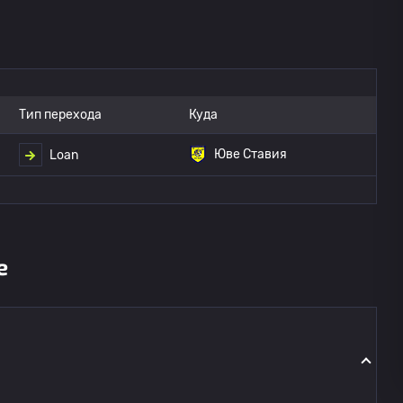
Тип перехода
Куда
Юве Ставия
Loan
е