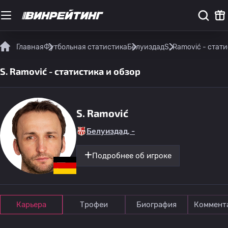
Главная
Футбольная статистика
Белуиздад
S. Ramović - стат
S. Ramović - статистика и обзор
S. Ramović
Белуиздад, -
Подробнее об игроке
Карьера
Трофеи
Биография
Коммент