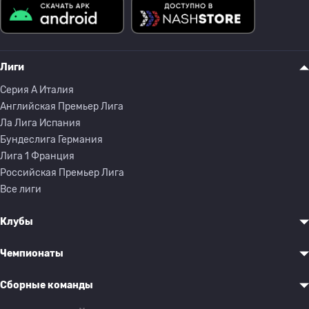
Лиги
Серия A Италия
Английская Премьер Лига
Ла Лига Испания
Бундеслига Германия
Лига 1 Франция
Российская Премьер Лига
Все лиги
Клубы
Чемпионаты
Сборные команды