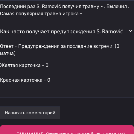
Последний раз S. Ramović получил травму - . Вылечил .
Самая популярная травма игрока - .
Как часто получает предупреждения S. Ramović
Ответ - Предупреждения за последние встречи: (0
матча)
Желтая карточка - 0
Красная карточка - 0
Написать комментарий