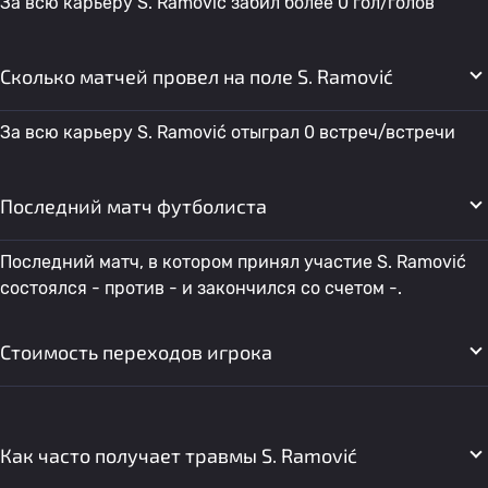
За всю карьеру S. Ramović забил более 0 гол/голов
Сколько матчей провел на поле S. Ramović
За всю карьеру S. Ramović отыграл 0 встреч/встречи
Последний матч футболиста
Последний матч, в котором принял участие S. Ramović
состоялся - против - и закончился со счетом -.
Стоимость переходов игрока
Как часто получает травмы S. Ramović