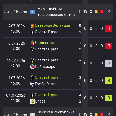
Мир:
Клубные
Дата / Время
Г
И
товарищеские матчи
Северная Зеландия
5
17.07.2026
0
0
0
0
П
13:00
Спарта Прага
1
Ягеллония
1
16.07.2026
0
0
0
0
П
19:00
Спарта Прага
0
Спарта Прага
-
16.07.2026
0
0
0
0
Н
17:00
Рейнджерс
-
Спарта Прага
3
11.07.2026
0
0
0
0
В
16:00
Гамба Осака
0
Спарта Прага
4
04.07.2026
0
0
0
0
В
14:00
Опава
1
Чешская Республика:
Дата / Время
Г
И