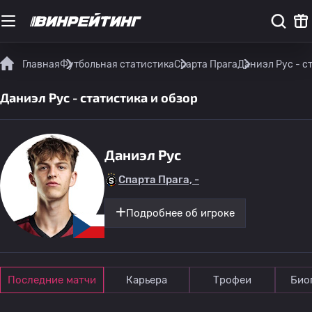
Главная
Футбольная статистика
Спарта Прага
Даниэл Рус - с
Даниэл Рус - статистика и обзор
Даниэл Рус
Спарта Прага, -
Подробнее об игроке
Последние матчи
Карьера
Трофеи
Био