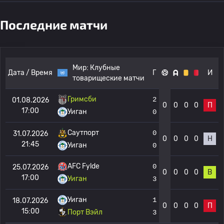
Последние матчи
Мир:
Клубные
Дата / Время
Г
И
товарищеские матчи
Гримсби
2
01.08.2026
0
0
0
0
П
17:00
Уиган
0
Саутпорт
0
31.07.2026
0
0
0
0
Н
21:45
Уиган
0
AFC Fylde
0
25.07.2026
0
0
0
0
В
17:00
Уиган
3
Уиган
1
18.07.2026
0
0
0
0
П
15:00
Порт Вэйл
3