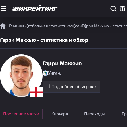
Главная
Футбольная статистика
Уиган
Гарри Макхью - статис
Гарри Макхью - статистика и обзор
Гарри Макхью
Уиган, -
Подробнее об игроке
Последние матчи
Карьера
Переходы
Тр