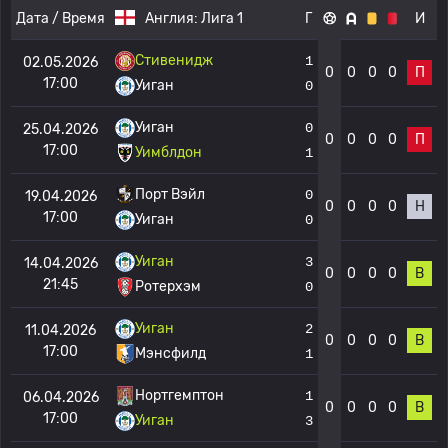
Дата / Время
Англия:
Лига 1
Г
И
Стивенидж
1
02.05.2026
0
0
0
0
П
17:00
Уиган
0
Уиган
0
25.04.2026
0
0
0
0
П
17:00
Уимблдон
1
Порт Вэйл
0
19.04.2026
0
0
0
0
Н
17:00
Уиган
0
Уиган
3
14.04.2026
0
0
0
0
В
21:45
Ротерхэм
0
Уиган
2
11.04.2026
0
0
0
0
В
17:00
Мэнсфилд
1
Нортгемптон
1
06.04.2026
0
0
0
0
В
17:00
Уиган
3