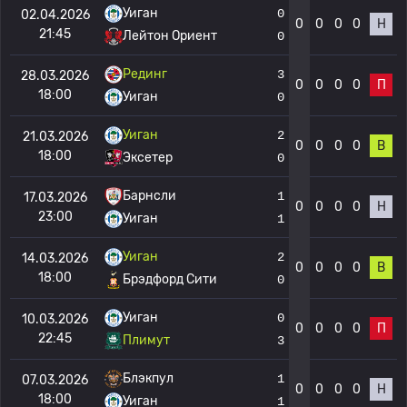
Уиган
0
02.04.2026
0
0
0
0
Н
21:45
Лейтон Ориент
0
Рединг
3
28.03.2026
0
0
0
0
П
18:00
Уиган
0
Уиган
2
21.03.2026
0
0
0
0
В
18:00
Эксетер
0
Барнсли
1
17.03.2026
0
0
0
0
Н
23:00
Уиган
1
Уиган
2
14.03.2026
0
0
0
0
В
18:00
Брэдфорд Сити
0
Уиган
0
10.03.2026
0
0
0
0
П
22:45
Плимут
3
Блэкпул
1
07.03.2026
0
0
0
0
Н
18:00
Уиган
1