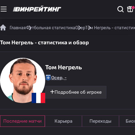
Главная
Футбольная статистика
Осер
Том Негрель - статистик
Том Негрель - статистика и обзор
Том Негрель
Осер, -
Подробнее об игроке
Последние матчи
Карьера
Переходы
Био