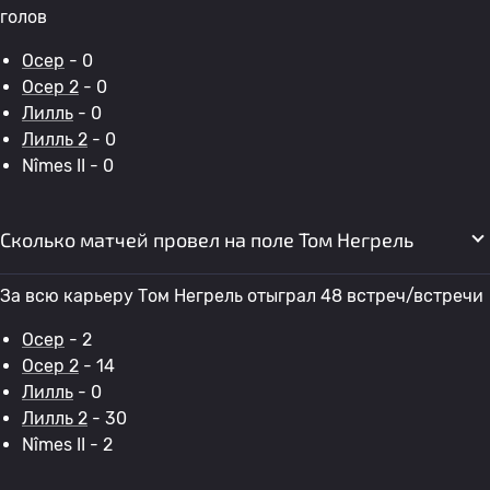
голов
Осер
- 0
Осер 2
- 0
Лилль
- 0
Лилль 2
- 0
Nîmes II - 0
Сколько матчей провел на поле Том Негрель
За всю карьеру Том Негрель отыграл 48 встреч/встречи
Осер
- 2
Осер 2
- 14
Лилль
- 0
Лилль 2
- 30
Nîmes II - 2