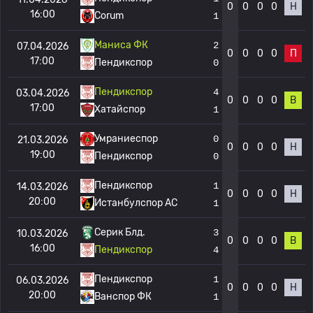
0
0
0
0
Н
16:00
Corum
1
Маниса ФК
2
07.04.2026
0
0
0
0
П
17:00
Пендикспор
0
Пендикспор
4
03.04.2026
0
0
0
0
В
17:00
Хатайспор
1
Умраниеспор
0
21.03.2026
0
0
0
0
Н
19:00
Пендикспор
0
Пендикспор
1
14.03.2026
0
0
0
0
Н
20:00
Истанбулспор АС
1
Серик Блд.
3
10.03.2026
0
0
0
0
В
16:00
Пендикспор
4
Пендикспор
1
06.03.2026
0
0
0
0
Н
20:00
Ванспор ФК
1