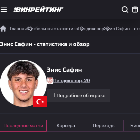
Главная
Футбольная статистика
Пендикспор
Энис Сафин - ст
Энис Сафин - статистика и обзор
Энис Сафин
Пендикспор, 20
Подробнее об игроке
Последние матчи
Карьера
Переходы
Био