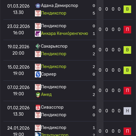
Адана Демирспор
0
01.03.2026
0
0
0
0
В
13:30
Пендикспор
5
Пендикспор
0
23.02.2026
0
0
0
0
П
16:00
Анкара Кечио́ренгючю
1
Сакарьяспор
0
19.02.2026
0
0
0
0
В
20:00
Пендикспор
2
Пендикспор
2
15.02.2026
0
0
0
0
В
19:00
Сариер
0
Пендикспор
0
07.02.2026
0
0
0
0
П
19:00
Амед
2
Сивасспор
0
01.02.2026
0
0
0
0
Н
13:30
Пендикспор
0
Пендикспор
1
24.01.2026
0
0
0
0
П
19:00
Эрзурумспор
2