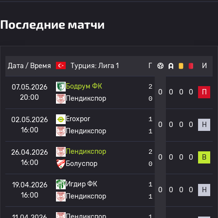
Последние матчи
Дата / Время
Турция:
Лига 1
Г
И
Бодрум ФК
2
07.05.2026
0
0
0
0
П
20:00
Пендикспор
0
Eroxpor
1
02.05.2026
0
0
0
0
Н
16:00
Пендикспор
1
Пендикспор
2
26.04.2026
0
0
0
0
В
16:00
Болуспор
0
Игдир ФК
1
19.04.2026
0
0
0
0
Н
16:00
Пендикспор
1
Пендикспор
1
11.04.2026