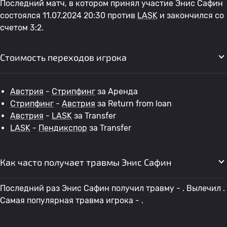
Последний матч, в котором принял участие Энис Сафин
состоялся 11.07.2024 20:30 против
LASK
и закончился со
счетом 3:2.
Стоимость переходов игрока
Австрия
-
Стрипфинг
за Аренда
Стрипфинг
-
Австрия
за Return from loan
Австрия
-
LASK
за Transfer
LASK
-
Пендикспор
за Transfer
Как часто получает травмы Энис Сафин
Последний раз Энис Сафин получил травму - . Вылечил .
Самая популярная травма игрока - .