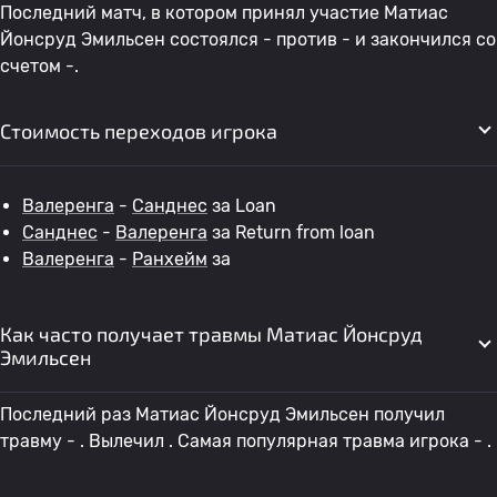
Последний матч, в котором принял участие Матиас
Йонсруд Эмильсен состоялся - против - и закончился со
счетом -.
Стоимость переходов игрока
Валеренга
-
Санднес
за Loan
Санднес
-
Валеренга
за Return from loan
Валеренга
-
Ранхейм
за
Как часто получает травмы Матиас Йонсруд
Эмильсен
Последний раз Матиас Йонсруд Эмильсен получил
травму - . Вылечил . Самая популярная травма игрока - .