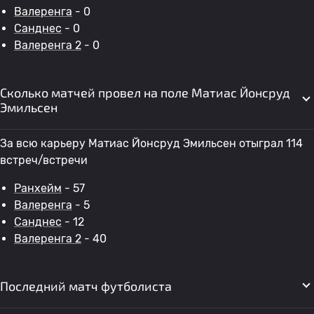
Валеренга
- 0
Санднес
- 0
Валеренга 2
- 0
Сколько матчей провел на поле Матиас Йонсруд
Эмильсен
За всю карьеру Матиас Йонсруд Эмильсен отыграл 114
встреч/встречи
Ранхейм
- 57
Валеренга
- 5
Санднес
- 12
Валеренга 2
- 40
Последний матч футболиста