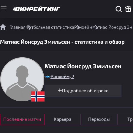
Главная
Футбольная статистика
Ранхейм
Матиас Йонсруд Эми
Матиас Йонсруд Эмильсен - статистика и обзор
Матиас Йонсруд Эмильсен
Ранхейм, 7
Подробнее об игроке
Последние матчи
Карьера
Переходы
Тр