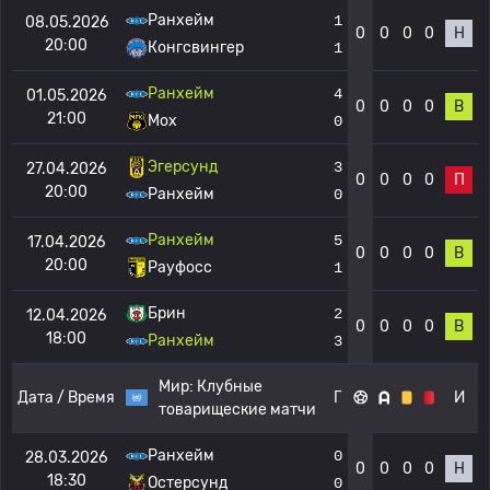
Ранхейм
1
08.05.2026
0
0
0
0
Н
20:00
Конгсвингер
1
Ранхейм
4
01.05.2026
0
0
0
0
В
21:00
Мох
0
Эгерсунд
3
27.04.2026
0
0
0
0
П
20:00
Ранхейм
0
Ранхейм
5
17.04.2026
0
0
0
0
В
20:00
Рауфосс
1
Брин
2
12.04.2026
0
0
0
0
В
18:00
Ранхейм
3
Мир:
Клубные
Дата / Время
Г
И
товарищеские матчи
Ранхейм
0
28.03.2026
0
0
0
0
Н
18:30
Остерсунд
0