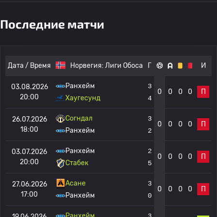
Последние матчи
Дата / Время
Норвегия:
Лиги Обоса
Г
И
Ранхейм
3
03.08.2026
0
0
0
0
П
20:00
Хаугесунд
4
Согндал
3
26.07.2026
0
0
0
0
П
18:00
Ранхейм
2
Ранхейм
2
03.07.2026
0
0
0
0
П
20:00
Стабек
5
Асане
3
27.06.2026
0
0
0
0
П
17:00
Ранхейм
0
Ранхейм
3
19.06.2026