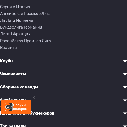
Серия A Италия
Английская Премьер Лига
Ла Лига Испания
Бундеслига Германия
Лига 1 Франция
Российская Премьер Лига
Все лиги
Клубы
Чемпионаты
Сборные команды
Футболисты
Получи
подарок!
Предложения букмекеров
Топ разделы