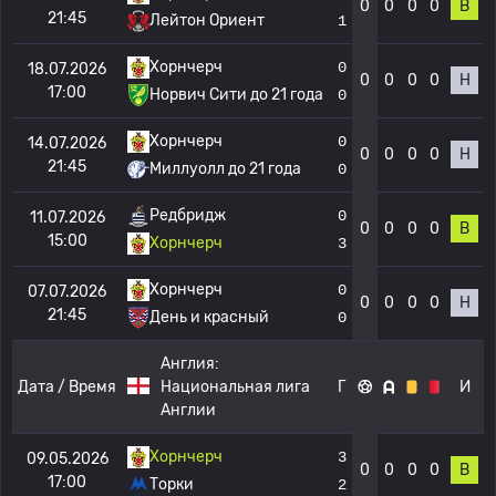
0
0
0
0
В
21:45
Лейтон Ориент
1
Хорнчерч
0
18.07.2026
0
0
0
0
Н
17:00
Норвич Сити до 21 года
0
Хорнчерч
0
14.07.2026
0
0
0
0
Н
21:45
Миллуолл до 21 года
0
Редбридж
0
11.07.2026
0
0
0
0
В
15:00
Хорнчерч
3
Хорнчерч
0
07.07.2026
0
0
0
0
Н
21:45
День и красный
0
Англия:
Дата / Время
Национальная лига
Г
И
Англии
Хорнчерч
3
09.05.2026
0
0
0
0
В
17:00
Торки
2