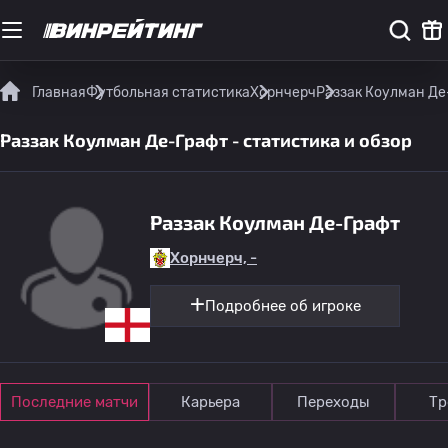
Главная
Футбольная статистика
Хорнчерч
Раззак Коулман Де-
Раззак Коулман Де-Графт - статистика и обзор
Раззак Коулман Де-Графт
Хорнчерч, -
Подробнее об игроке
Последние матчи
Карьера
Переходы
Тр