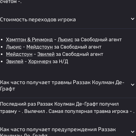
счетом -.
Стоимость переходов игрока
Хэмптон & Ричмонд
-
Льюис
за Свободный агент
Льюис
-
Мейдстоун
за Свободный агент
Мейдстоун
-
Эвилей
за Свободный агент
Эвилей
-
Хорнчерч
за Н/Д
Как часто получает травмы Раззак Коулман Де-
Графт
Последний раз Раззак Коулман Де-Графт получил
травму - . Вылечил . Самая популярная травма игрока - .
Как часто получает предупреждения Раззак
Коулман Де-Графт