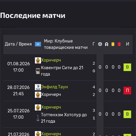
Последние матчи
Мир:
Клубные
Дата / Время
Г
И
товарищеские матчи
Хорнчерч
2
01.08.2026
0
0
0
0
В
Ковентри Сити до 21
17:00
0
года
Энфилд Таун
4
28.07.2026
0
0
0
0
П
21:45
Хорнчерч
2
Хорнчерч
3
25.07.2026
0
0
0
0
В
Тоттенхэм Хотспур до
17:00
1
21 года
Хорнчерч
2
21.07.2026