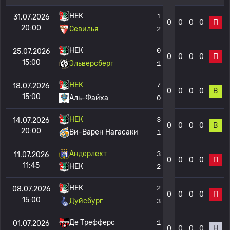
НЕК
1
31.07.2026
0
0
0
0
П
20:00
Севилья
2
НЕК
0
25.07.2026
0
0
0
0
П
15:00
Эльверсберг
1
НЕК
7
18.07.2026
0
0
0
0
В
15:00
Аль-Файха
0
НЕК
3
14.07.2026
0
0
0
0
В
20:00
Ви-Варен Нагасаки
1
Андерлехт
3
11.07.2026
0
0
0
0
П
11:45
НЕК
2
НЕК
2
08.07.2026
0
0
0
0
П
15:00
Дуйсбург
3
Де Трефферс
1
01.07.2026
0
0
0
0
Н