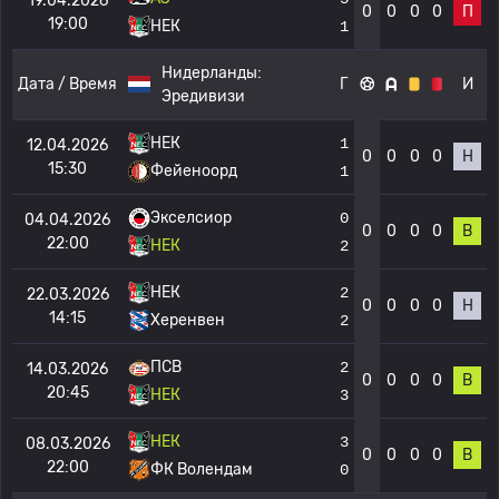
19.04.2026
0
0
0
0
П
19:00
НЕК
1
Нидерланды:
Дата / Время
Г
И
Эредивизи
НЕК
1
12.04.2026
0
0
0
0
Н
15:30
Фейеноорд
1
Экселсиор
0
04.04.2026
0
0
0
0
В
22:00
НЕК
2
НЕК
2
22.03.2026
0
0
0
0
Н
14:15
Херенвен
2
ПСВ
2
14.03.2026
0
0
0
0
В
20:45
НЕК
3
НЕК
3
08.03.2026
0
0
0
0
В
22:00
ФК Волендам
0