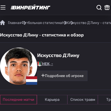
Главная
Футбольная статистика
НЕК
Искусство Д'Лину - стат
Искусство Д'Лину - статистика и обзор
Искусство Д'Лину
НЕК, -
Подробнее об игроке
Последние матчи
Карьера
Список травм
Тр