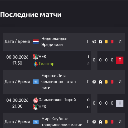
Последние матчи
Нидерланды:
Дата / Время
Г
И
Эредивизи
НЕК
1
08.08.2026
0
0
0
0
П
17:30
Телстар
2
Европа:
Лига
Дата / Время
чемпионов - этап
Г
И
лиги
Олимпиакос Пирей
0
04.08.2026
0
0
0
0
Н
21:00
НЕК
0
Мир:
Клубные
Дата / Время
Г
И
товарищеские матчи