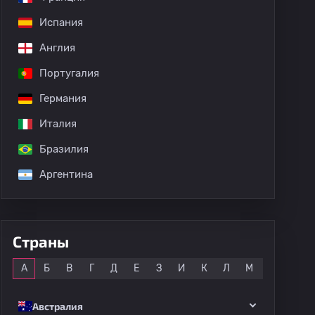
Испания
дных матчей
Англия
Португалия
Германия
Италия
Бразилия
Аргентина
Страны
Все
А
Б
В
Г
Д
Е
З
И
К
Л
М
Н
О
Австралия