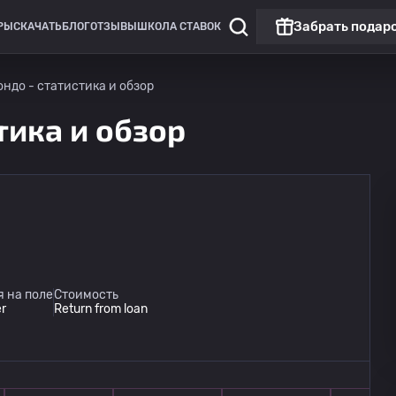
Забрать подар
РЫ
СКАЧАТЬ
БЛОГ
ОТЗЫВЫ
ШКОЛА СТАВОК
ндо - статистика и обзор
тика и обзор
Чемпионат России: РПЛ
Матч дня
Динамо Москва
09.08
 на поле
Стоимость
14:30
Динамо Махачкала
er
Return from loan