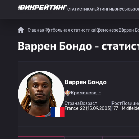
СТАТИСТИКА
РЕЙТИНГИ
БОНУСЫ
ОБЗО
СПОРТИВНАЯ СТАТИСТИКА
Главная
Футбольная статистика
Кремонезе
Варрен Бо
Варрен Бондо - статис
Варрен Бондо
Кремонезе, -
Страна
Возраст
Рост
Позиция
France
22 (15.09.2003)
177
Midfield