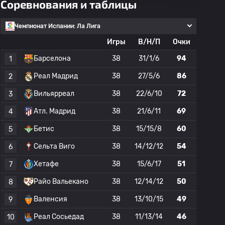
Соревнования и таблицы
Чемпионат Испании: Ла Лига
Игры
В/Н/П
Очки
Барселона
38
31/1/6
94
1
Реал Мадрид
38
27/5/6
86
2
Вильярреал
38
22/6/10
72
3
Атл. Мадрид
38
21/6/11
69
4
Бетис
38
15/15/8
60
5
Сельта Виго
38
14/12/12
54
6
Хетафе
38
15/6/17
51
7
Райо Вальекано
38
12/14/12
50
8
Валенсия
38
13/10/15
49
9
Реал Сосьедад
38
11/13/14
46
10