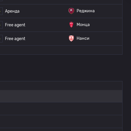
Реджина
Аренда
Монца
Free agent
Нанси
Free agent