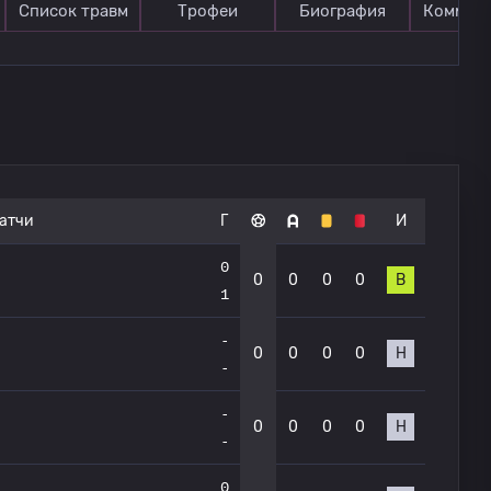
Список травм
Трофеи
Биография
Коммен
атчи
Г
И
0
0
0
0
0
В
1
-
0
0
0
0
Н
-
-
0
0
0
0
Н
-
0