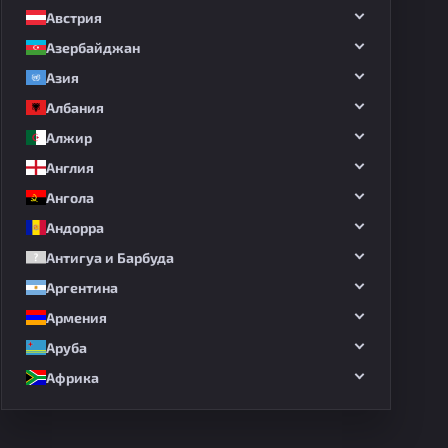
Австрия
Азербайджан
Азия
Албания
Алжир
Англия
Ангола
Андорра
Антигуа и Барбуда
Аргентина
Армения
Аруба
Африка