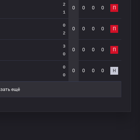
2
0
0
0
0
П
1
0
0
0
0
0
П
2
3
0
0
0
0
П
0
0
0
0
0
0
Н
0
зать ещё