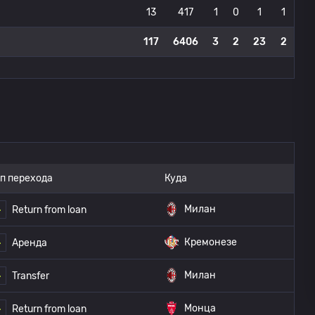
13
417
1
0
1
1
117
6406
3
2
23
2
п перехода
Куда
Милан
Return from loan
Кремонезе
Аренда
Милан
Transfer
Монца
Return from loan