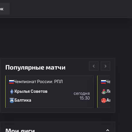
ок
Популярные матчи
Чемпионат России: РПЛ
Чемпионат Р
Крылья Советов
Локомотив 
сегодня
15:30
Балтика
Акрон
Мои лиги