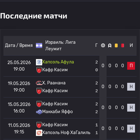
Последние матчи
Израиль:
Лига
Дата / Время
Г
И
Леумит
Хапоэль Афула
2
25.05.2026
0
0
0
0
П
19:00
Кафр Касим
0
Х. Раанана
2
19.05.2026
0
0
0
0
Н
19:00
Кафр Касим
2
Кафр Касим
2
15.05.2026
0
0
0
0
Н
16:00
Маккаби Яффо
2
Кафр Касим
1
11.05.2026
0
0
0
0
Н
19:15
Хапоэль Ноф ХаГалиль
1