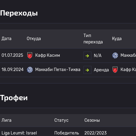
Переходы
Тип
Дата
Откуда
Куда
перехода
01.07.2025
Кафр Касим
Маккаб
N/A
18.09.2024
Маккаби Петах-Тиква
Кафр К
Аренда
Трофеи
Лига
Статус
Сезоны
Liga Leumit: Israel
Победитель
2022/2023