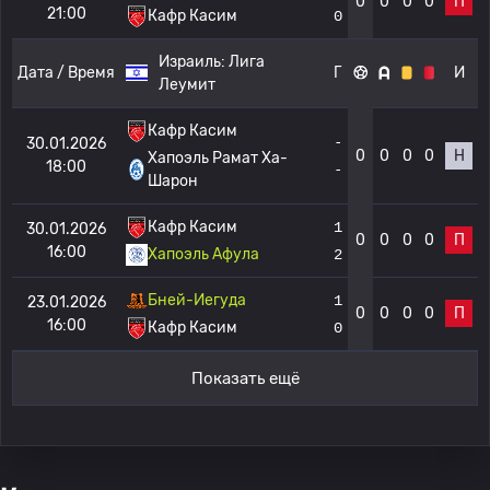
0
0
0
0
П
21:00
Кафр Касим
0
Израиль:
Лига
Дата / Время
Г
И
Леумит
Кафр Касим
-
30.01.2026
0
0
0
0
Н
Хапоэль Рамат Ха-
18:00
-
Шарон
Кафр Касим
1
30.01.2026
0
0
0
0
П
16:00
Хапоэль Афула
2
Бней-Иегуда
1
23.01.2026
0
0
0
0
П
16:00
Кафр Касим
0
Показать ещё