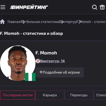
Главная
Футбольная статистика
Винтертур
F. Momoh - статис
F. Momoh - статистика и обзор
F. Momoh
Винтертур, 14
Подробнее об игроке
Последние матчи
Карьера
Переходы
Спис