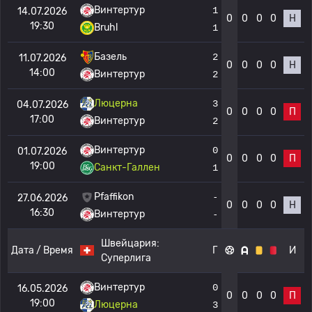
Винтертур
1
14.07.2026
0
0
0
0
Н
19:30
Bruhl
1
Базель
2
11.07.2026
0
0
0
0
Н
14:00
Винтертур
2
Люцерна
3
04.07.2026
0
0
0
0
П
17:00
Винтертур
2
Винтертур
0
01.07.2026
0
0
0
0
П
19:00
Санкт-Галлен
1
Pfaffikon
-
27.06.2026
0
0
0
0
Н
16:30
Винтертур
-
Швейцария:
Дата / Время
Г
И
Суперлига
Винтертур
0
16.05.2026
0
0
0
0
П
19:00
Люцерна
3