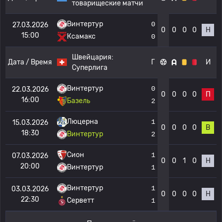
товарищеские матчи
Винтертур
0
27.03.2026
0
0
0
0
Н
15:00
Ксамакс
0
Швейцария:
Дата / Время
Г
И
Суперлига
Винтертур
0
22.03.2026
0
0
0
0
П
16:00
Базель
2
Люцерна
1
15.03.2026
0
0
0
0
В
18:30
Винтертур
2
Сион
1
07.03.2026
0
0
1
0
Н
20:00
Винтертур
1
Винтертур
1
03.03.2026
0
0
0
0
Н
22:30
Серветт
1