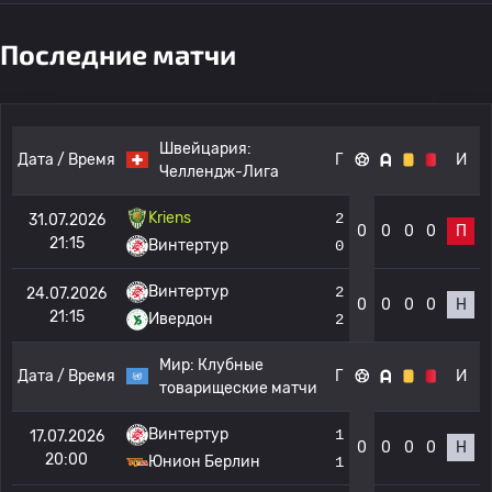
Последние матчи
Швейцария:
Дата / Время
Г
И
Челлендж-Лига
Kriens
2
31.07.2026
0
0
0
0
П
21:15
Винтертур
0
Винтертур
2
24.07.2026
0
0
0
0
Н
21:15
Ивердон
2
Мир:
Клубные
Дата / Время
Г
И
товарищеские матчи
Винтертур
1
17.07.2026
0
0
0
0
Н
20:00
Юнион Берлин
1