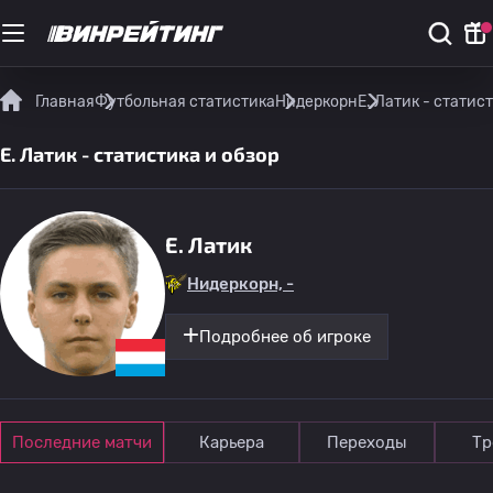
Главная
Футбольная статистика
Нидеркорн
E. Латик - статис
E. Латик - статистика и обзор
E. Латик
Нидеркорн, -
Подробнее об игроке
Последние матчи
Карьера
Переходы
Тр