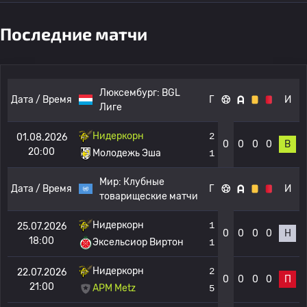
Последние матчи
Люксембург:
BGL
Дата / Время
Г
И
Лиге
Нидеркорн
2
01.08.2026
0
0
0
0
В
20:00
Молодежь Эша
1
Мир:
Клубные
Дата / Время
Г
И
товарищеские матчи
Нидеркорн
1
25.07.2026
0
0
0
0
Н
18:00
Эксельсиор Виртон
1
Нидеркорн
2
22.07.2026
0
0
0
0
П
21:00
APM Metz
5