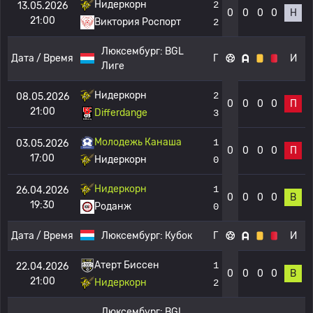
Нидеркорн
2
13.05.2026
0
0
0
0
Н
21:00
Виктория Роспорт
2
Люксембург:
BGL
Дата / Время
Г
И
Лиге
Нидеркорн
2
08.05.2026
0
0
0
0
П
21:00
Differdange
3
Молодежь Канаша
1
03.05.2026
0
0
0
0
П
17:00
Нидеркорн
0
Нидеркорн
1
26.04.2026
0
0
0
0
В
19:30
Роданж
0
Дата / Время
Люксембург:
Кубок
Г
И
Атерт Биссен
1
22.04.2026
0
0
0
0
В
21:00
Нидеркорн
2
Люксембург:
BGL