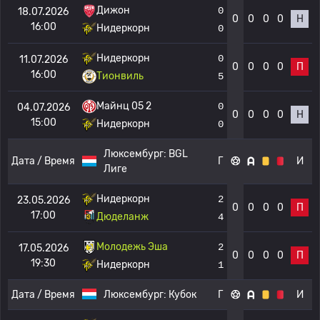
Дижон
0
18.07.2026
0
0
0
0
Н
16:00
Нидеркорн
0
Нидеркорн
0
11.07.2026
0
0
0
0
П
16:00
Тионвиль
5
Майнц 05 2
0
04.07.2026
0
0
0
0
Н
15:00
Нидеркорн
0
Люксембург:
BGL
Дата / Время
Г
И
Лиге
Нидеркорн
2
23.05.2026
0
0
0
0
П
17:00
Дюделанж
4
Молодежь Эша
2
17.05.2026
0
0
0
0
П
19:30
Нидеркорн
1
Дата / Время
Люксембург:
Кубок
Г
И