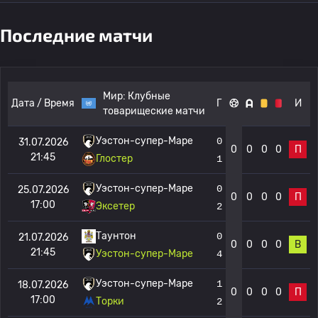
Последние матчи
Мир:
Клубные
Дата / Время
Г
И
товарищеские матчи
Уэстон-супер-Маре
0
31.07.2026
0
0
0
0
П
21:45
Глостер
1
Уэстон-супер-Маре
0
25.07.2026
0
0
0
0
П
17:00
Эксетер
2
Таунтон
0
21.07.2026
0
0
0
0
В
21:45
Уэстон-супер-Маре
4
Уэстон-супер-Маре
1
18.07.2026
0
0
0
0
П
17:00
Торки
2