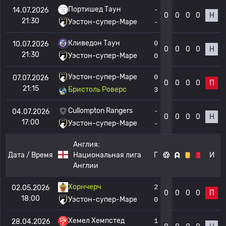
Портишед Таун
-
14.07.2026
0
0
0
0
Н
21:30
Уэстон-супер-Маре
-
Кливедон Таун
0
10.07.2026
0
0
0
0
Н
21:30
Уэстон-супер-Маре
0
Уэстон-супер-Маре
0
07.07.2026
0
0
0
0
П
21:15
Бристоль Роверс
3
Cullompton Rangers
-
04.07.2026
0
0
0
0
Н
17:00
Уэстон-супер-Маре
-
Англия:
Дата / Время
Национальная лига
Г
И
Англии
Хорнчерч
2
02.05.2026
0
0
0
0
П
18:00
Уэстон-супер-Маре
0
Хемел Хемпстед
1
28.04.2026