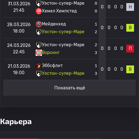
Уэстон-супер-Маре
0
31.03.2026
0
0
0
0
Н
21:45
Хемел Хемпстед
0
Мейденхед
1
28.03.2026
0
0
0
0
В
18:00
Уэстон-супер-Маре
2
Уэстон-супер-Маре
2
24.03.2026
0
0
0
0
П
22:45
Ворсинг
3
Эббсфлит
1
21.03.2026
0
0
0
0
В
18:00
Уэстон-супер-Маре
3
Показать ещё
Карьера