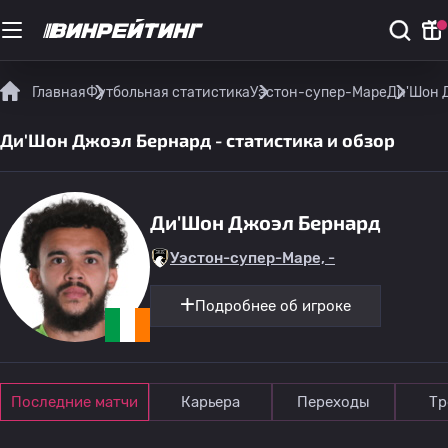
Главная
Футбольная статистика
Уэстон-супер-Маре
Ди'Шон Д
Ди'Шон Джоэл Бернард - статистика и обзор
Ди'Шон Джоэл Бернард
Уэстон-супер-Маре, -
Подробнее об игроке
Последние матчи
Карьера
Переходы
Тр