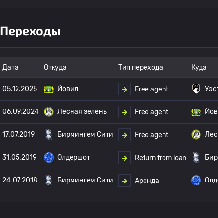
Переходы
Дата
Откуда
Тип перехода
Куда
05.12.2025
Йовил
Уэс
Free agent
06.09.2024
Лесная зелень
Йов
Free agent
17.07.2019
Бирмингем Сити
Лес
Free agent
31.05.2019
Олдершот
Бир
Return from loan
24.07.2018
Бирмингем Сити
Олд
Аренда