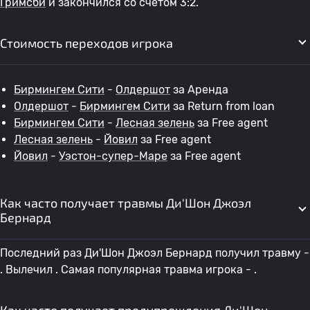
Гримсби
и закончился со счетом 3:2.
Стоимость переходов игрока
Бирмингем Сити
-
Олдершот
за Аренда
Олдершот
-
Бирмингем Сити
за Return from loan
Бирмингем Сити
-
Лесная зелень
за Free agent
Лесная зелень
-
Йовил
за Free agent
Йовил
-
Уэстон-супер-Маре
за Free agent
Как часто получает травмы Ди'Шон Джоэл
Бернард
Последний раз Ди'Шон Джоэл Бернард получил травму -
. Вылечил . Самая популярная травма игрока - .