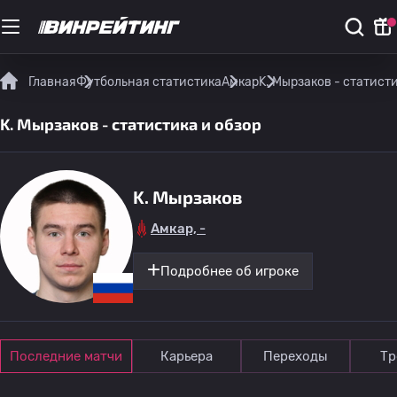
Главная
Футбольная статистика
Амкар
K. Мырзаков - статист
K. Мырзаков - статистика и обзор
K. Мырзаков
Амкар, -
Подробнее об игроке
Последние матчи
Карьера
Переходы
Тр