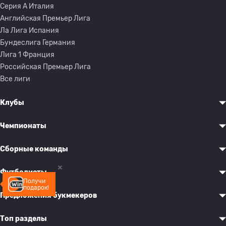
Серия A Италия
Английская Премьер Лига
Ла Лига Испания
Бундеслига Германия
Лига 1 Франция
Российская Премьер Лига
Все лиги
Клубы
Чемпионаты
Сборные команды
Футболисты
Получи
подарок!
Предложения букмекеров
Топ разделы