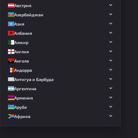
Австрия
Азербайджан
Азия
Албания
Алжир
Англия
Ангола
Андорра
Антигуа и Барбуда
Аргентина
Армения
Аруба
Африка