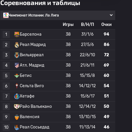
Соревнования и таблицы
Чемпионат Испании: Ла Лига
Игры
В/Н/П
Очки
Барселона
38
31/1/6
94
1
Реал Мадрид
38
27/5/6
86
2
Вильярреал
38
22/6/10
72
3
Атл. Мадрид
38
21/6/11
69
4
Бетис
38
15/15/8
60
5
Сельта Виго
38
14/12/12
54
6
Хетафе
38
15/6/17
51
7
Райо Вальекано
38
12/14/12
50
8
Валенсия
38
13/10/15
49
9
Реал Сосьедад
38
11/13/14
46
10