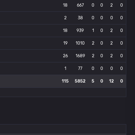
18
667
0
0
2
0
2
38
0
0
0
0
18
939
1
0
2
0
19
1010
2
0
2
0
26
1689
2
0
2
0
1
77
0
0
0
0
115
5852
5
0
12
0