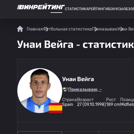
СТАТИСТИКА
РЕЙТИНГИ
БОНУСЫ
ОБЗО
СПОРТИВНАЯ СТАТИСТИКА
Главная
Футбольная статистика
Приказываю
Унаи Ве
Унаи Вейга - статистик
Унаи Вейга
Приказываю, -
Страна
Возраст
Рост
Позици
Spain
27 (09.10.1998)
189 cm
Midfiel