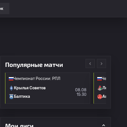
ок
Популярные матчи
Чемпионат России: РПЛ
Чемпионат Р
Крылья Советов
Локомотив 
08.08
15:30
Балтика
Акрон
Мои лиги