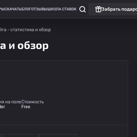
Забрать подар
РЫ
СКАЧАТЬ
БЛОГ
ОТЗЫВЫ
ШКОЛА СТАВОК
йга - статистика и обзор
а и обзор
Чемпионат России: РПЛ
Матч дня
Динамо Москва
09.08
я на поле
Стоимость
14:30
Динамо Махачкала
der
Free