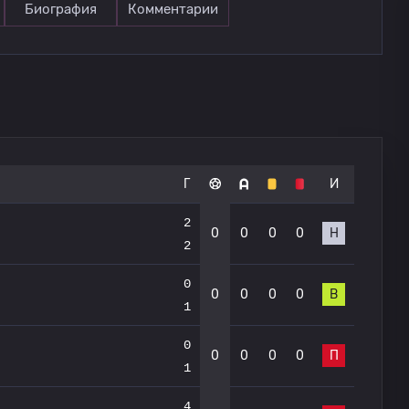
Биография
Комментарии
Г
И
2
0
0
0
0
Н
2
0
0
0
0
0
В
1
0
0
0
0
0
П
1
4