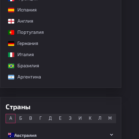
Испания
Англия
Португалия
Германия
Италия
Бразилия
Аргентина
Страны
Все
А
Б
В
Г
Д
Е
З
И
К
Л
М
Н
О
Австралия