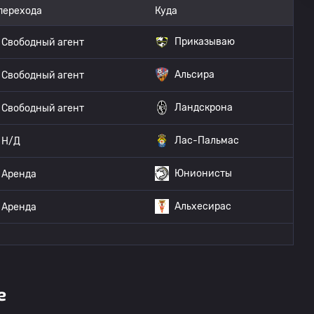
перехода
Куда
Приказываю
Свободный агент
Альсира
Свободный агент
Ландскрона
Свободный агент
Лас-Пальмас
Н/Д
Юнионисты
Аренда
Альхесирас
Аренда
е