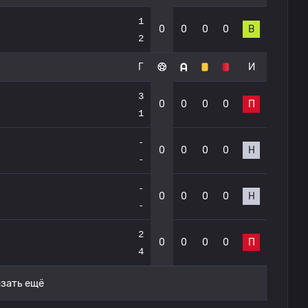
1
0
0
0
0
В
2
Г
И
3
0
0
0
0
П
1
-
0
0
0
0
Н
-
-
0
0
0
0
Н
-
2
0
0
0
0
П
4
зать ещё