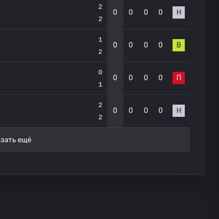
2
0
0
0
0
Н
2
1
0
0
0
0
В
2
0
0
0
0
0
П
1
2
0
0
0
0
Н
2
зать ещё