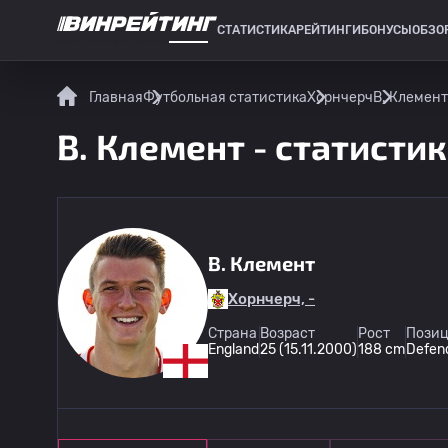
СТАТИСТИКА
РЕЙТИНГИ
БОНУСЫ
ОБЗО
СПОРТИВНАЯ СТАТИСТИКА
Главная
Футбольная статистика
Хорнчерч
B. Клемент
B. Клемент - статистик
B. Клемент
Хорнчерч, -
Страна
Возраст
Рост
Позиц
England
25 (15.11.2000)
188 cm
Defen