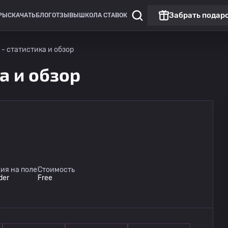
Забрать подар
РЫ
СКАЧАТЬ
БЛОГ
ОТЗЫВЫ
ШКОЛА СТАВОК
 - статистика и обзор
а и обзор
ия на поле
Стоимость
der
Free