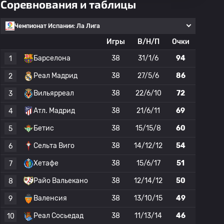
Соревнования и таблицы
Чемпионат Испании: Ла Лига
Игры
В/Н/П
Очки
Барселона
38
31/1/6
94
1
Реал Мадрид
38
27/5/6
86
2
Вильярреал
38
22/6/10
72
3
Атл. Мадрид
38
21/6/11
69
4
Бетис
38
15/15/8
60
5
Сельта Виго
38
14/12/12
54
6
Хетафе
38
15/6/17
51
7
Райо Вальекано
38
12/14/12
50
8
Валенсия
38
13/10/15
49
9
Реал Сосьедад
38
11/13/14
46
10