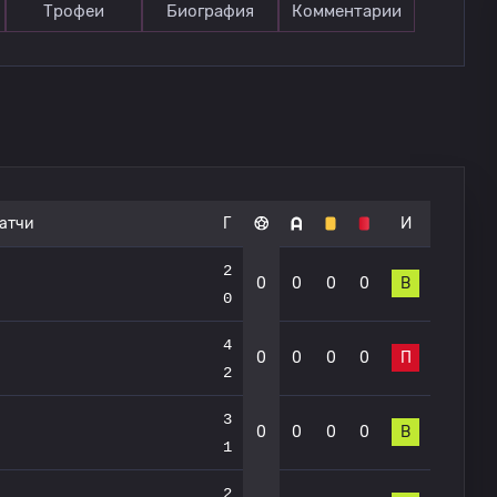
Трофеи
Биография
Комментарии
атчи
Г
И
2
0
0
0
0
В
0
4
0
0
0
0
П
2
3
0
0
0
0
В
1
2