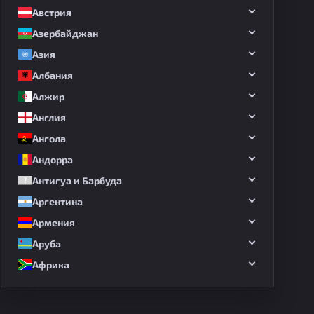
Австрия
Азербайджан
Азия
Албания
Алжир
Англия
Ангола
Андорра
Антигуа и Барбуда
Аргентина
Армения
Аруба
Африка