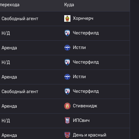
 перехода
Куда
Хорнчерч
Свободный агент
Честерфилд
Н/Д
Истли
Аренда
Честерфилд
Н/Д
Истли
Аренда
Честерфилд
Свободный агент
Стивенидж
Аренда
ИПСвич
Н/Д
День и красный
Аренда