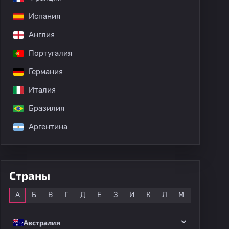
Испания
Англия
Португалия
Германия
Италия
Бразилия
Аргентина
Страны
Все
А
Б
В
Г
Д
Е
З
И
К
Л
М
Н
О
Австралия