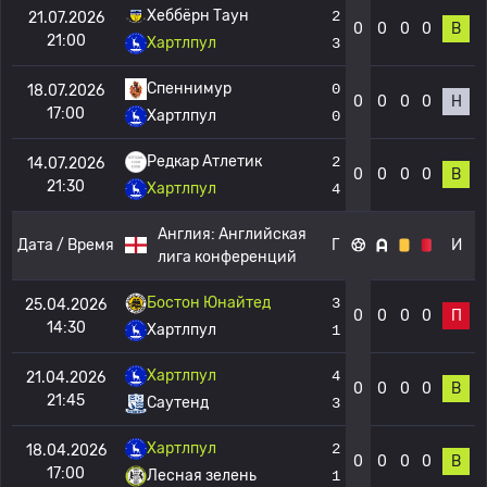
Хеббёрн Таун
2
21.07.2026
0
0
0
0
В
21:00
Хартлпул
3
Спеннимур
0
18.07.2026
0
0
0
0
Н
17:00
Хартлпул
0
Редкар Атлетик
2
14.07.2026
0
0
0
0
В
21:30
Хартлпул
4
Англия:
Английская
Дата / Время
Г
И
лига конференций
Бостон Юнайтед
3
25.04.2026
0
0
0
0
П
14:30
Хартлпул
1
Хартлпул
4
21.04.2026
0
0
0
0
В
21:45
Саутенд
3
Хартлпул
2
18.04.2026
0
0
0
0
В
17:00
Лесная зелень
1