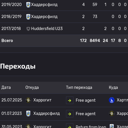
2019/2020
Хаддерсфилд
4
59
1
0
0
0
2018/2019
Хаддерсфилд
2
73
0
0
0
2017/2018
Huddersfield U23
2
2
0
0
0
Всего
172
8494
24
17
8
0
Переходы
Дата
Откуда
Тип перехода
Куда
25.07.2025
Харрогит
Харт
Free agent
01.07.2023
Хаддерсфилд
Харр
Free agent
31.05.2023
Харрогит
Хадд
Return from loan