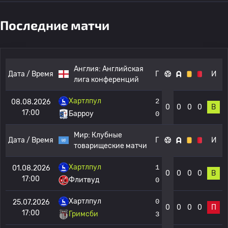
Последние матчи
Англия:
Английская
Дата / Время
Г
И
лига конференций
Хартлпул
2
08.08.2026
0
0
0
0
В
17:00
Барроу
0
Мир:
Клубные
Дата / Время
Г
И
товарищеские матчи
Хартлпул
1
01.08.2026
0
0
0
0
В
17:00
Флитвуд
0
Хартлпул
0
25.07.2026
0
0
0
0
П
17:00
Гримсби
3