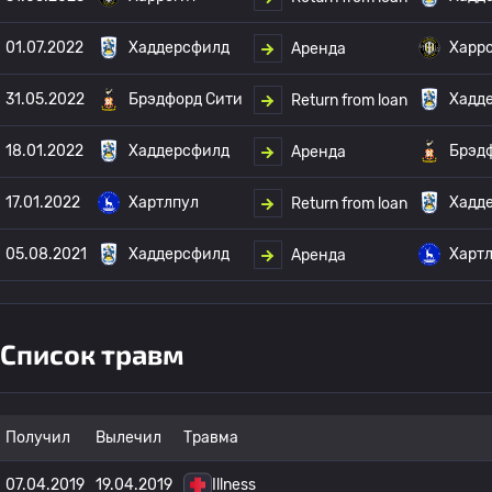
01.07.2022
Хаддерсфилд
Харр
Аренда
31.05.2022
Брэдфорд Сити
Хадд
Return from loan
18.01.2022
Хаддерсфилд
Брэд
Аренда
17.01.2022
Хартлпул
Хадд
Return from loan
05.08.2021
Хаддерсфилд
Харт
Аренда
Список травм
Получил
Вылечил
Травма
07.04.2019
19.04.2019
Illness