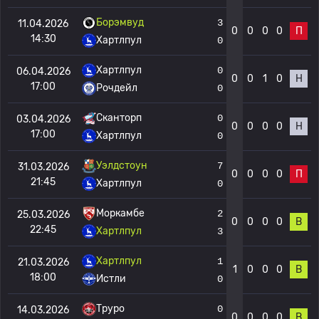
Борэмвуд
3
11.04.2026
0
0
0
0
П
14:30
Хартлпул
0
Хартлпул
0
06.04.2026
0
0
1
0
Н
17:00
Рочдейл
0
Сканторп
0
03.04.2026
0
0
0
0
Н
17:00
Хартлпул
0
Уэлдстоун
7
31.03.2026
0
0
0
0
П
21:45
Хартлпул
0
Моркамбе
2
25.03.2026
0
0
0
0
В
22:45
Хартлпул
3
Хартлпул
1
21.03.2026
1
0
0
0
В
18:00
Истли
0
Труро
0
14.03.2026
0
0
0
0
В