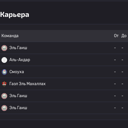
Карьера
Команда
От
До
Эль Гаиш
-
-
Аль-Ахдар
-
-
Смоуха
-
-
Газл Эль Махаллах
-
-
Эль Гаиш
-
-
Эль Гаиш
-
-