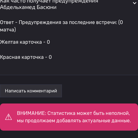
Как часто получает предупреждения
Абдельхамед Басюни
Ответ - Предупреждения за последние встречи: (0
матча)
Желтая карточка - 0
Красная карточка - 0
Написать комментарий
ВНИМАНИЕ: Статистика может быть неполной,
мы продолжаем добавлять актуальные данные.