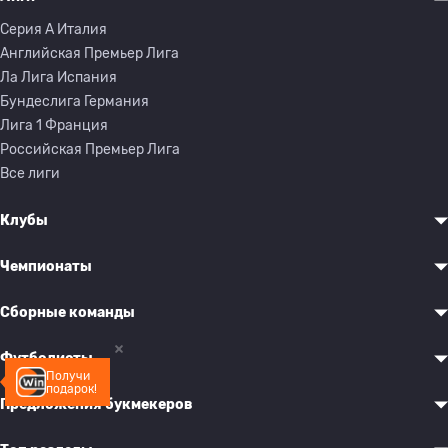
Серия A Италия
Английская Премьер Лига
Ла Лига Испания
Бундеслига Германия
Лига 1 Франция
Российская Премьер Лига
Все лиги
Клубы
Чемпионаты
Сборные команды
Футболисты
Получи
подарок!
Предложения букмекеров