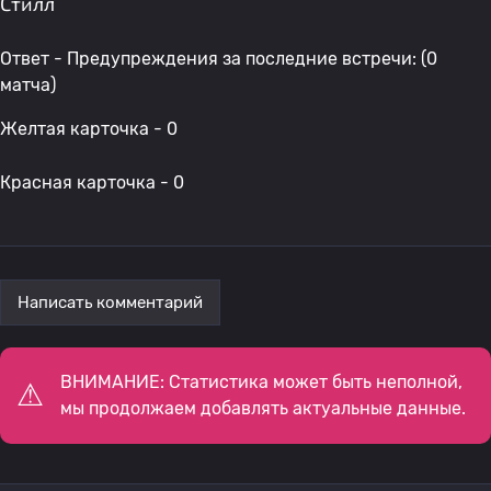
Стилл
Ответ - Предупреждения за последние встречи: (0
матча)
Желтая карточка - 0
Красная карточка - 0
Написать комментарий
ВНИМАНИЕ: Статистика может быть неполной,
мы продолжаем добавлять актуальные данные.