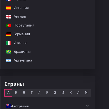
Испания
Англия
Португалия
Германия
Италия
Бразилия
Аргентина
Страны
Все
А
Б
В
Г
Д
Е
З
И
К
Л
М
Н
О
Австралия