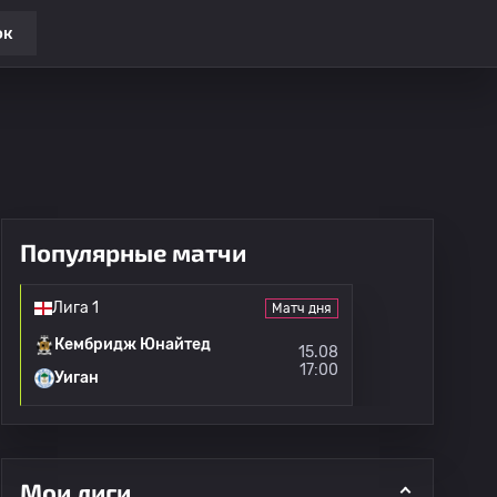
ок
Популярные матчи
Лига 1
Матч дня
Кембридж Юнайтед
15.08
17:00
Уиган
Мои лиги