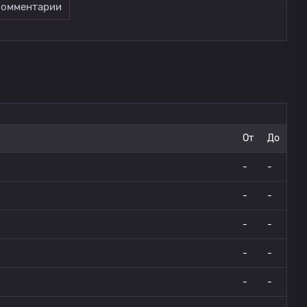
омментарии
От
До
-
-
-
-
-
-
-
-
-
-