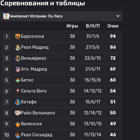
Соревнования и таблицы
Чемпионат Испании: Ла Лига
Игры
В/Н/П
Очки
Барселона
38
31/1/6
94
1
Реал Мадрид
38
27/5/6
86
2
Вильярреал
38
22/6/10
72
3
Атл. Мадрид
38
21/6/11
69
4
Бетис
38
15/15/8
60
5
Сельта Виго
38
14/12/12
54
6
Хетафе
38
15/6/17
51
7
Райо Вальекано
38
12/14/12
50
8
Валенсия
38
13/10/15
49
9
Реал Сосьедад
38
11/13/14
46
10