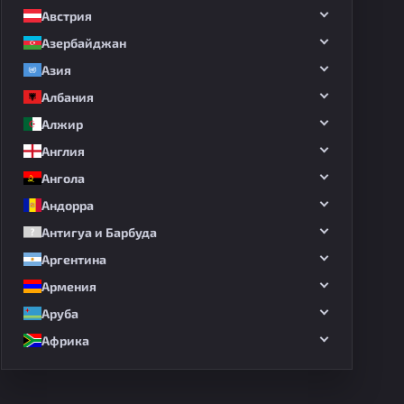
Австрия
Азербайджан
Азия
Албания
Алжир
Англия
Ангола
Андорра
Антигуа и Барбуда
Аргентина
Армения
Аруба
Африка