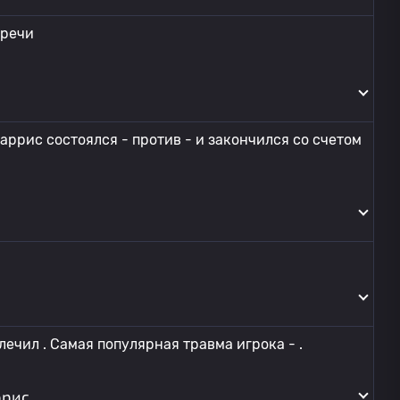
тречи
аррис состоялся - против - и закончился со счетом
ечил . Самая популярная травма игрока - .
ррис