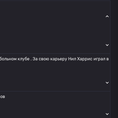
ольном клубе . За свою карьеру Нил Харрис играл в
лов