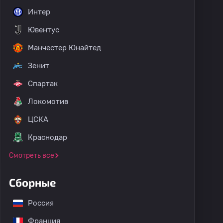
Интер
Ювентус
Манчестер Юнайтед
Зенит
Спартак
Локомотив
ЦСКА
Краснодар
Смотреть все
Сборные
Россия
Франция