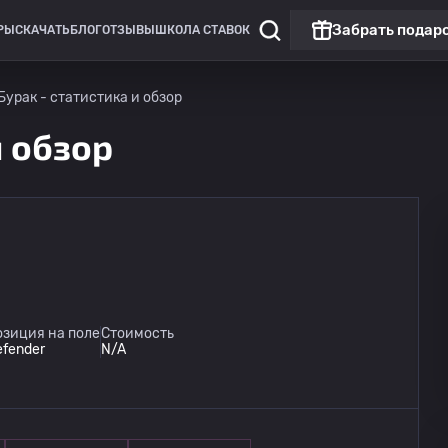
Забрать подар
РЫ
СКАЧАТЬ
БЛОГ
ОТЗЫВЫ
ШКОЛА СТАВОК
 Бурак - статистика и обзор
и обзор
Чемпионат России: РПЛ
Матч дня
Динамо Москва
09.08
озиция на поле
Стоимость
14:30
Динамо Махачкала
fender
N/A