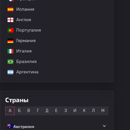
Испания
Англия
Португалия
Германия
Италия
Бразилия
Аргентина
Страны
Все
А
Б
В
Г
Д
Е
З
И
К
Л
М
Н
О
Австралия