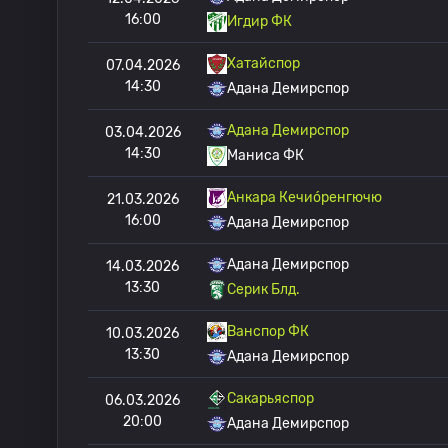
16:00
Игдир ФК
Хатайспор
07.04.2026
14:30
Адана Демирспор
Адана Демирспор
03.04.2026
14:30
Маниса ФК
Анкара Кечио́ренгючю
21.03.2026
16:00
Адана Демирспор
Адана Демирспор
14.03.2026
13:30
Серик Блд.
Ванспор ФК
10.03.2026
13:30
Адана Демирспор
Сакарьяспор
06.03.2026
20:00
Адана Демирспор