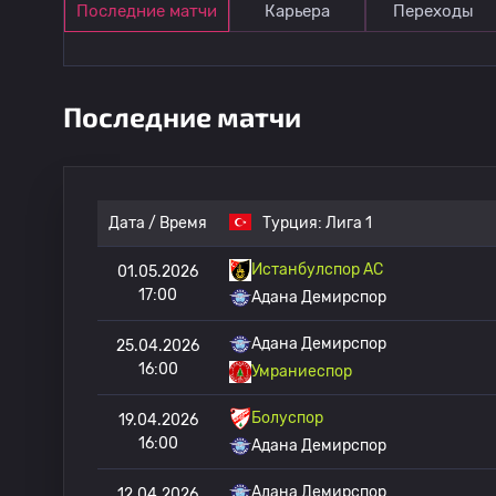
Последние матчи
Карьера
Переходы
Последние матчи
Дата / Время
Турция:
Лига 1
Истанбулспор АС
01.05.2026
17:00
Адана Демирспор
Адана Демирспор
25.04.2026
16:00
Умраниеспор
Болуспор
19.04.2026
16:00
Адана Демирспор
Адана Демирспор
12.04.2026