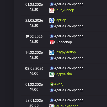
Адана Демирспор
01.03.2026
13:30
Пендикспор
Сариер
23.02.2026
13:30
Адана Демирспор
Адана Демирспор
19.02.2026
13:30
Сивасспор
Эрзурумспор
14.02.2026
13:30
Адана Демирспор
Адана Демирспор
08.02.2026
16:00
Бодрум ФК
Амед
01.02.2026
19:00
Адана Демирспор
Адана Демирспор
23.01.2026
20:00
Бандирмаспор