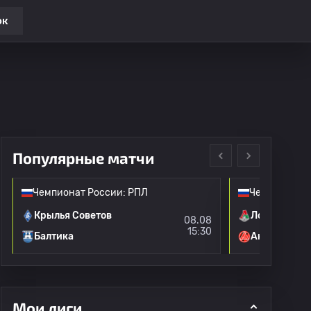
ок
Популярные матчи
Чемпионат России: РПЛ
Чемпионат Р
Крылья Советов
Локомотив 
08.08
15:30
Балтика
Акрон
Мои лиги