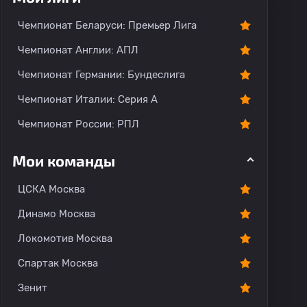
Чемпионат Беларуси: Премьер Лига
Чемпионат Англии: АПЛ
Чемпионат Германии: Бундеслига
Чемпионат Италии: Серия А
Чемпионат России: РПЛ
Мои команды
ЦСКА Москва
Динамо Москва
Локомотив Москва
Спартак Москва
Зенит