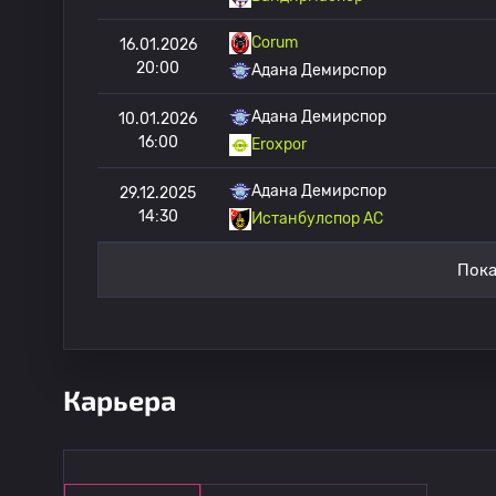
Corum
16.01.2026
20:00
Адана Демирспор
Адана Демирспор
10.01.2026
16:00
Eroxpor
Адана Демирспор
29.12.2025
14:30
Истанбулспор АС
Пока
Карьера