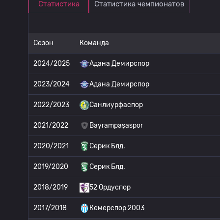
Статистика
Статистика чемпионатов
Сезон
Команда
2024/2025
Адана Демирспор
2023/2024
Адана Демирспор
2022/2023
Санлиурфаспор
2021/2022
Bayrampaşaspor
2020/2021
Серик Блд.
2019/2020
Серик Блд.
2018/2019
52 Ордуспор
2017/2018
Кемерспор 2003