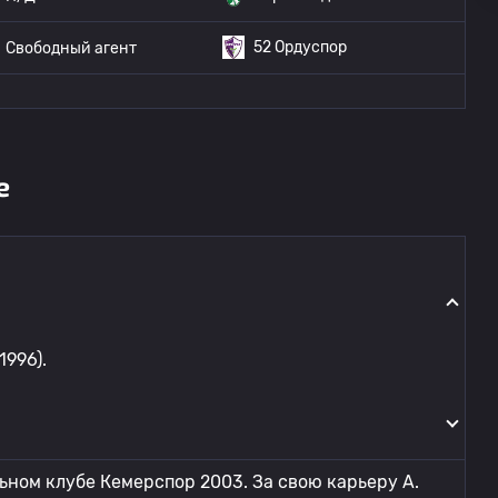
52 Ордуспор
Свободный агент
е
996).
ьном клубе Кемерспор 2003. За свою карьеру А.