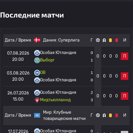
Последние матчи
Дата / Время
Дания:
Суперлига
Г
И
Особая Ютландия
0
07.08.2026
0
0
0
0
П
20:00
Выборг
1
OB
1
03.08.2026
0
0
0
0
П
20:00
Особая Ютландия
0
Особая Ютландия
2
26.07.2026
0
0
0
0
П
15:00
Мидтьюлланнд
3
Мир:
Клубные
Дата / Время
Г
И
товарищеские матчи
Особая Ютландия
0
17.07.2026