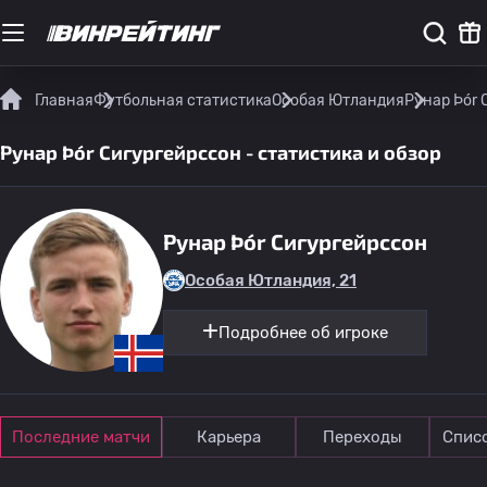
Главная
Футбольная статистика
Особая Ютландия
Рунар Þór 
Рунар Þór Сигургейрссон - статистика и обзор
Рунар Þór Сигургейрссон
Особая Ютландия, 21
Подробнее об игроке
Последние матчи
Карьера
Переходы
Спис