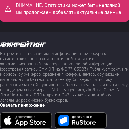
ВНИМАНИЕ: Статистика может быть неполной,
мы продолжаем добавлять актуальные данные.
Винрейтинг — независимый информационный ресурс о
букмекерских конторах и спортивной статистике,
зарегистрированный как средство массовой информации
(реестровая запись СМИ ЭЛ № ФС 77-83883). Публикует рейтинги
и обзоры букмекеров, сравнения коэффициентов, обучающие
материалы для беттеров, а также футбольную статистику:
расписание матчей, турнирные таблицы, результаты и статистику
по ведущим лигам мира — АПЛ, Бундеслига, Ла Лига, Серия А,
Лига Чемпионов, РПЛ и другим. Сайт является партнёром
легальных российских букмекеров.
Скачать приложение