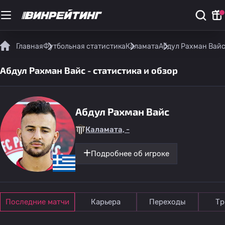
Главная
Футбольная статистика
Каламата
Абдул Рахман Вайс 
Абдул Рахман Вайс - статистика и обзор
Абдул Рахман Вайс
Каламата, -
Подробнее об игроке
Последние матчи
Карьера
Переходы
Тр