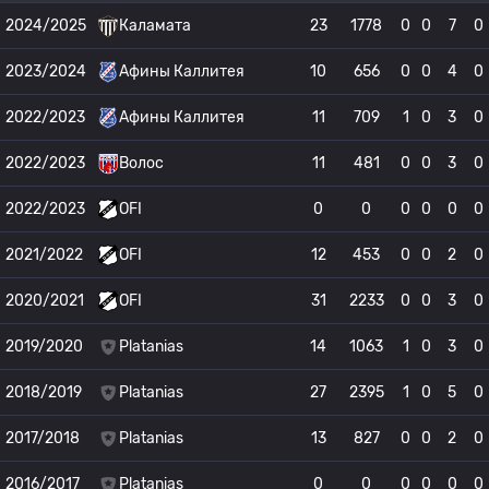
2024/2025
Каламата
23
1778
0
0
7
0
2023/2024
Афины Каллитея
10
656
0
0
4
0
2022/2023
Афины Каллитея
11
709
1
0
3
0
2022/2023
Волос
11
481
0
0
3
0
2022/2023
OFI
0
0
0
0
0
0
2021/2022
OFI
12
453
0
0
2
0
2020/2021
OFI
31
2233
0
0
3
0
2019/2020
Platanias
14
1063
1
0
3
0
2018/2019
Platanias
27
2395
1
0
5
0
2017/2018
Platanias
13
827
0
0
2
0
2016/2017
Platanias
0
0
0
0
0
0