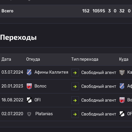
Всего
152
10595
3
0
32
0
Переходы
Дата
Откуда
Тип перехода
Куда
03.07.2024
Афины Каллитея
К
Свободный агент
20.01.2023
Волос
А
Свободный агент
18.08.2022
OFI
В
Свободный агент
02.07.2020
Platanias
OF
Свободный агент