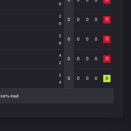
0
0
0
0
П
0
2
0
0
0
0
П
0
2
0
0
0
0
П
0
4
0
0
0
0
П
2
1
0
0
0
0
В
4
зать ещё