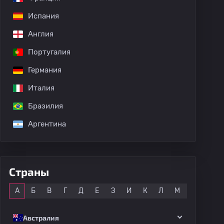
Испания
Англия
Португалия
Германия
Италия
Бразилия
Аргентина
Страны
Все
А
Б
В
Г
Д
Е
З
И
К
Л
М
Н
О
Австралия