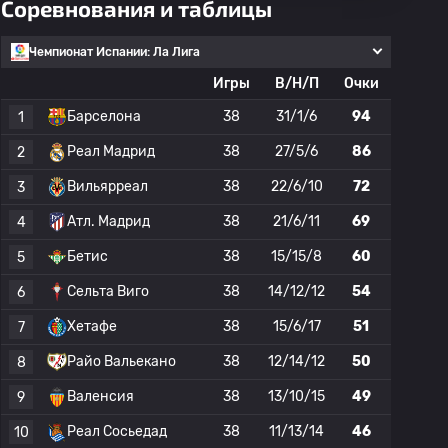
Соревнования и таблицы
Чемпионат Испании: Ла Лига
Игры
В/Н/П
Очки
Барселона
38
31/1/6
94
1
Реал Мадрид
38
27/5/6
86
2
Вильярреал
38
22/6/10
72
3
Атл. Мадрид
38
21/6/11
69
4
Бетис
38
15/15/8
60
5
Сельта Виго
38
14/12/12
54
6
Хетафе
38
15/6/17
51
7
Райо Вальекано
38
12/14/12
50
8
Валенсия
38
13/10/15
49
9
Реал Сосьедад
38
11/13/14
46
10