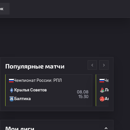
ок
Популярные матчи
Чемпионат России: РПЛ
Чемпионат Р
Крылья Советов
Локомотив 
08.08
15:30
Балтика
Акрон
Мои лиги