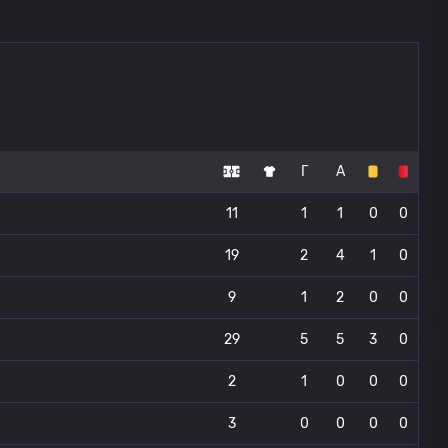
Г
А
11
1
1
0
0
19
2
4
1
0
9
1
2
0
0
29
5
5
3
0
2
1
0
0
0
3
0
0
0
0