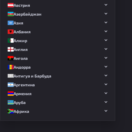
Австрия
Азербайджан
Азия
Албания
Алжир
Англия
Ангола
Андорра
Антигуа и Барбуда
Аргентина
Армения
Аруба
Африка