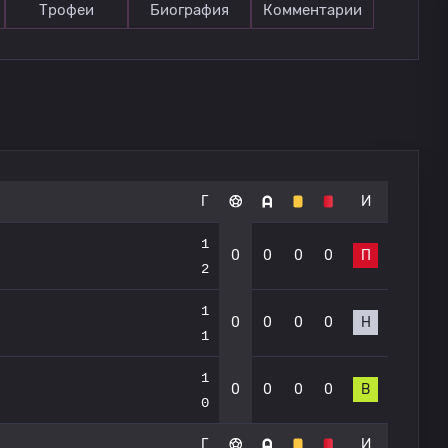
Трофеи
Биография
Комментарии
Г
И
1
0
0
0
0
П
2
1
0
0
0
0
Н
1
1
0
0
0
0
В
0
Г
И