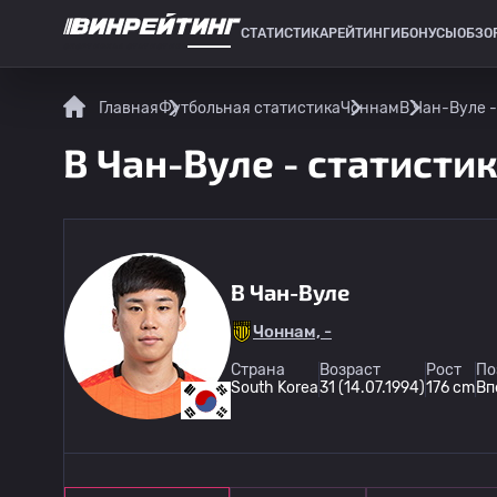
СТАТИСТИКА
РЕЙТИНГИ
БОНУСЫ
ОБЗО
СПОРТИВНАЯ СТАТИСТИКА
Главная
Футбольная статистика
Чоннам
В Чан-Вуле -
В Чан-Вуле - статисти
В Чан-Вуле
Чоннам, -
Страна
Возраст
Рост
По
South Korea
31 (14.07.1994)
176 cm
Вп