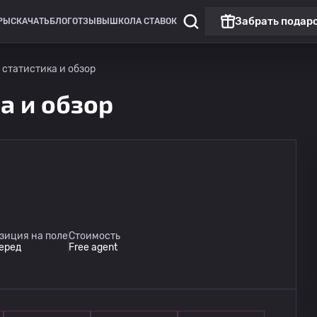
Забрать подар
РЫ
СКАЧАТЬ
БЛОГ
ОТЗЫВЫ
ШКОЛА СТАВОК
 статистика и обзор
ка и обзор
Чемпионат России: РПЛ
Матч дня
Динамо Москва
09.08
зиция на поле
Стоимость
14:30
Динамо Махачкала
еред
Free agent