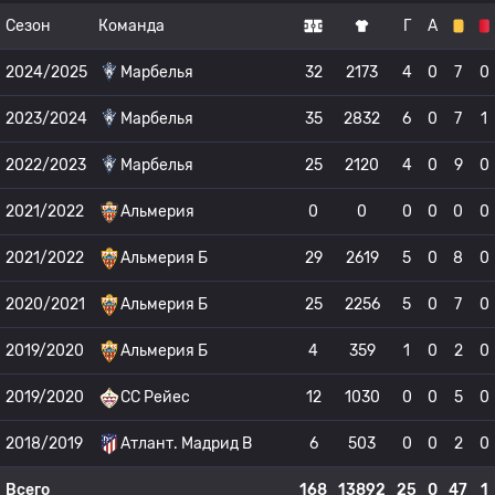
Сезон
Команда
Г
А
2024/2025
Марбелья
32
2173
4
0
7
0
2023/2024
Марбелья
35
2832
6
0
7
1
2022/2023
Марбелья
25
2120
4
0
9
0
2021/2022
Альмерия
0
0
0
0
0
0
2021/2022
Альмерия Б
29
2619
5
0
8
0
2020/2021
Альмерия Б
25
2256
5
0
7
0
2019/2020
Альмерия Б
4
359
1
0
2
0
2019/2020
СС Рейес
12
1030
0
0
5
0
2018/2019
Атлант. Мадрид B
6
503
0
0
2
0
Всего
168
13892
25
0
47
1