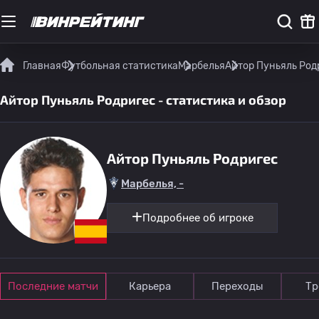
Главная
Футбольная статистика
Марбелья
Айтор Пуньяль Родр
Айтор Пуньяль Родригес - статистика и обзор
Айтор Пуньяль Родригес
Марбелья, -
Подробнее об игроке
Последние матчи
Карьера
Переходы
Тр