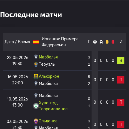
Последние матчи
Испания:
Примера
Дата / Время
Г
И
Федерасьон
Марбелья
3
22.05.2026
0
0
0
0
В
19:30
Теруэль
1
Алькоркон
6
16.05.2026
0
0
0
0
П
22:00
Марбелья
2
Марбелья
0
10.05.2026
0
0
0
0
П
Хувентуд
13:00
1
Торремолинос
Эльденсе
3
03.05.2026
0
0
0
0
П
21:30
Марбелья
1