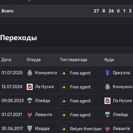
Всего
27
8
26
0
1
3
Переходы
Дата
Откуда
Тип перехода
Куда
01.07.2025
Конкуенсэ
Ориуэла
Free agent
12.07.2024
Ла Нусия
Конкуенс
Free agent
09.08.2023
Ллейда
Ла Нусия
Free agent
01.07.2021
Леванте
Ллейда
Free agent
30.06.2017
Изарра
Леванте
Return from loan