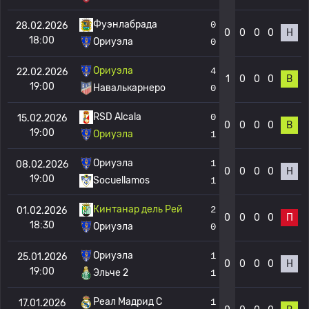
Фуэнлабрада
0
28.02.2026
0
0
0
0
Н
18:00
Ориуэла
0
Ориуэла
4
22.02.2026
1
0
0
0
В
19:00
Навалькарнеро
0
RSD Alcala
0
15.02.2026
0
0
0
0
В
19:00
Ориуэла
1
Ориуэла
1
08.02.2026
0
0
0
0
Н
19:00
Socuellamos
1
Кинтанар дель Рей
2
01.02.2026
0
0
0
0
П
18:30
Ориуэла
0
Ориуэла
1
25.01.2026
0
0
0
0
Н
19:00
Эльче 2
1
Реал Мадрид C
1
17.01.2026