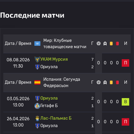
Последние матчи
Мир:
Клубные
Дата / Время
Г
И
товарищеские матчи
УКАМ Мурсия
7
08.08.2026
0
0
0
0
П
11:30
Ориуэла
2
Испания:
Сегунда
Дата / Время
Г
И
Федерасьон
Ориуэла
2
03.05.2026
0
0
0
0
В
13:00
Гетафе Б
1
Лас-Пальмас Б
2
26.04.2026
0
0
0
0
П
13:00
Ориуэла
1