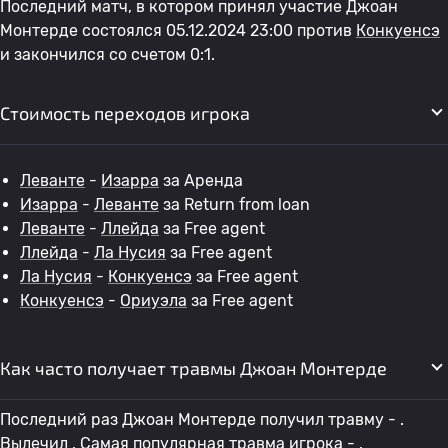
Последний матч, в котором принял участие Джоан
Монтерде состоялся 05.12.2024 23:00 против
Конкуенсэ
и закончился со счетом 0:1.
Стоимость переходов игрока
Леванте
-
Изарра
за Аренда
Изарра
-
Леванте
за Return from loan
Леванте
-
Ллейда
за Free agent
Ллейда
-
Ла Нусия
за Free agent
Ла Нусия
-
Конкуенсэ
за Free agent
Конкуенсэ
-
Ориуэла
за Free agent
Как часто получает травмы Джоан Монтерде
Последний раз Джоан Монтерде получил травму - .
Вылечил . Самая популярная травма игрока - .