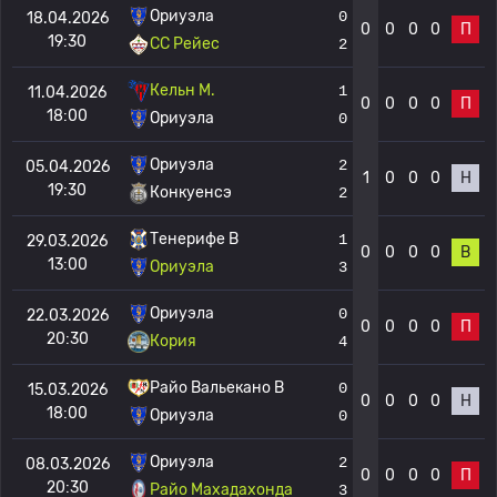
Ориуэла
0
18.04.2026
0
0
0
0
П
19:30
СС Рейес
2
Кельн М.
1
11.04.2026
0
0
0
0
П
18:00
Ориуэла
0
Ориуэла
2
05.04.2026
1
0
0
0
Н
19:30
Конкуенсэ
2
Тенерифе B
1
29.03.2026
0
0
0
0
В
13:00
Ориуэла
3
Ориуэла
0
22.03.2026
0
0
0
0
П
20:30
Кория
4
Райо Вальекано B
0
15.03.2026
0
0
0
0
Н
18:00
Ориуэла
0
Ориуэла
2
08.03.2026
0
0
0
0
П
20:30
Райо Махадахонда
3