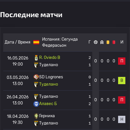
Последние матчи
Испания:
Сегунда
Дата / Время
Г
И
Федерасьон
R. Oviedo B
2
16.05.2026
0
0
0
0
П
19:00
Туделано
1
SD Logrones
0
03.05.2026
0
0
0
0
В
13:00
Туделано
1
Туделано
1
26.04.2026
0
0
0
0
П
13:00
Алавес Б
2
Герника
1
18.04.2026
0
0
0
0
Н
19:30
Туделано
1