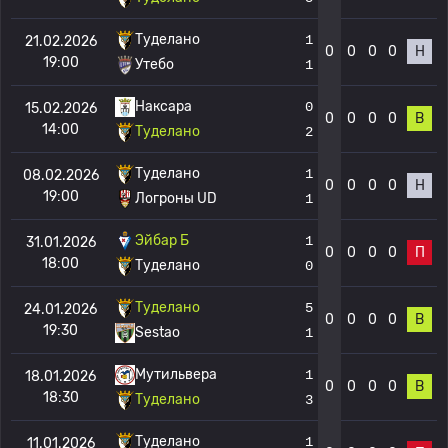
Туделано
1
21.02.2026
0
0
0
0
Н
19:00
Утебо
1
Наксара
0
15.02.2026
0
0
0
0
В
14:00
Туделано
2
Туделано
1
08.02.2026
0
0
0
0
Н
19:00
Логроны UD
1
Эйбар Б
1
31.01.2026
0
0
0
0
П
18:00
Туделано
0
Туделано
5
24.01.2026
0
0
0
0
В
19:30
Sestao
1
Мутильвера
1
18.01.2026
0
0
0
0
В
18:30
Туделано
3
Туделано
1
11.01.2026