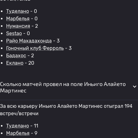
Туделано
- 0
Марбелья
- 0
Нумансия
- 2
Sestao
- 0
Райо Махадахонда
- 3
Гоночный клуб Ферроль
- 3
Бадахос
- 2
Еклано
- 20
Сколько матчей провел на поле Иньиго Алайето
Мартинес
За всю карьеру Иньиго Алайето Мартинес отыграл 194
встреч/встречи
Туделано
- 11
Марбелья
- 9