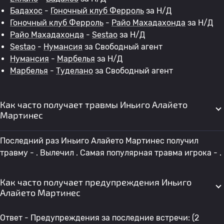
Бадахос
-
Гоночный клуб Ферроль
за Н/Д
Гоночный клуб Ферроль
-
Райо Махадахонда
за Н/Д
Райо Махадахонда
-
Sestao
за Н/Д
Sestao
-
Нумансия
за Свободный агент
Нумансия
-
Марбелья
за Н/Д
Марбелья
-
Туделано
за Свободный агент
Как часто получает травмы Иньиго Алайето
Мартинес
Последний раз Иньиго Алайето Мартинес получил
травму - . Вылечил . Самая популярная травма игрока - .
Как часто получает предупреждения Иньиго
Алайето Мартинес
Ответ - Предупреждения за последние встречи: (2