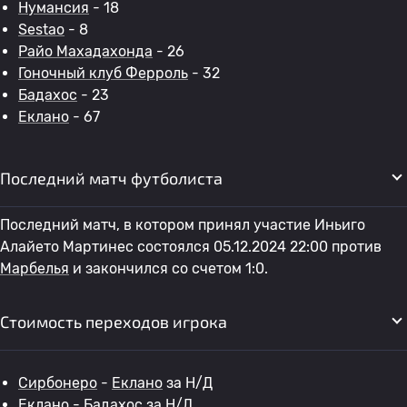
Нумансия
- 18
Sestao
- 8
Райо Махадахонда
- 26
Гоночный клуб Ферроль
- 32
Бадахос
- 23
Еклано
- 67
Последний матч футболиста
Последний матч, в котором принял участие Иньиго
Алайето Мартинес состоялся 05.12.2024 22:00 против
Марбелья
и закончился со счетом 1:0.
Стоимость переходов игрока
Сирбонеро
-
Еклано
за Н/Д
Еклано
-
Бадахос
за Н/Д