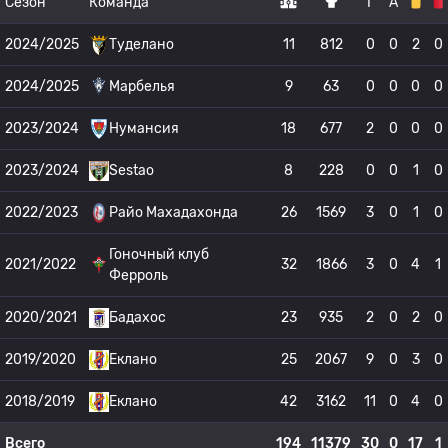
Сезон
Команда
Г
А
2024/2025
Туделано
11
812
0
0
2
0
2024/2025
Марбелья
9
63
0
0
0
0
2023/2024
Нумансия
18
677
2
0
0
0
2023/2024
Sestao
8
228
0
0
1
0
2022/2023
Райо Махадахонда
26
1569
3
0
1
0
Гоночный клуб
2021/2022
32
1866
3
0
4
1
Ферроль
2020/2021
Бадахос
23
935
2
0
2
0
2019/2020
Еклано
25
2067
9
0
3
0
2018/2019
Еклано
42
3162
11
0
4
0
Всего
194
11379
30
0
17
1