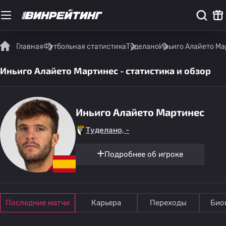
Главная
Футбольная статистика
Туделано
Иньиго Алайето Мар
Иньиго Алайето Мартинес - статистика и обзор
Иньиго Алайето Мартинес
Туделано, -
Подробнее об игроке
Последние матчи
Карьера
Переходы
Био