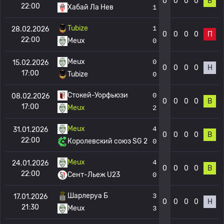
0
0
0
0
В
22:00
Хабай Ла Нев
1
Tubize
1
28.02.2026
0
0
0
0
П
22:00
Meux
0
Meux
0
15.02.2026
0
0
0
0
Н
17:00
Tubize
0
Стокей-Уорфьюзи
0
08.02.2026
0
0
0
0
В
17:00
Meux
2
Meux
4
31.01.2026
0
0
0
0
В
22:00
Королевский союз SG 2
0
Meux
4
24.01.2026
0
0
0
0
В
22:00
Сент-Льеж U23
0
Шарлеруа Б
3
17.01.2026
0
0
0
0
Н
21:30
Meux
3