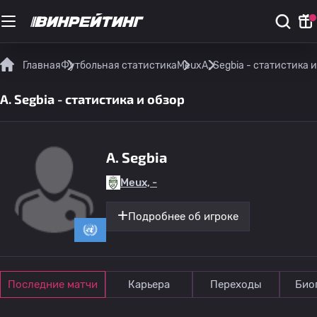
Главная
Футбольная статистика
Meux
A. Segbia - статистика 
A. Segbia - статистика и обзор
A. Segbia
Meux, -
Подробнее об игроке
Последние матчи
Карьера
Переходы
Био