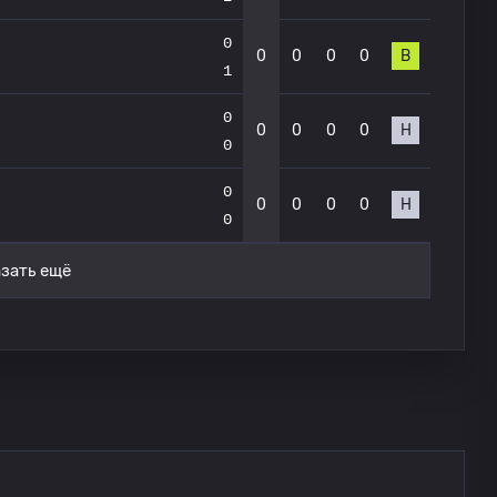
0
0
0
0
0
В
1
0
0
0
0
0
Н
0
0
0
0
0
0
Н
0
зать ещё