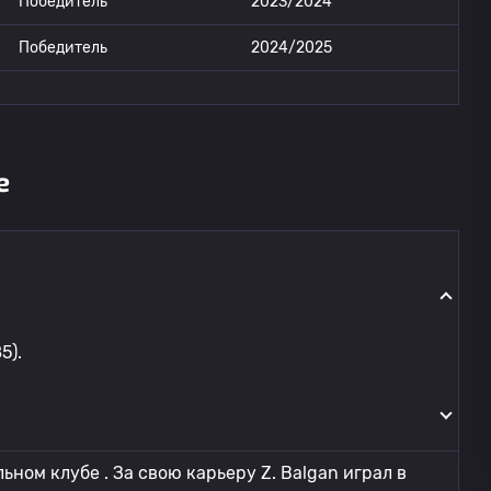
Победитель
2023/2024
Победитель
2024/2025
е
5).
ьном клубе . За свою карьеру Z. Balgan играл в