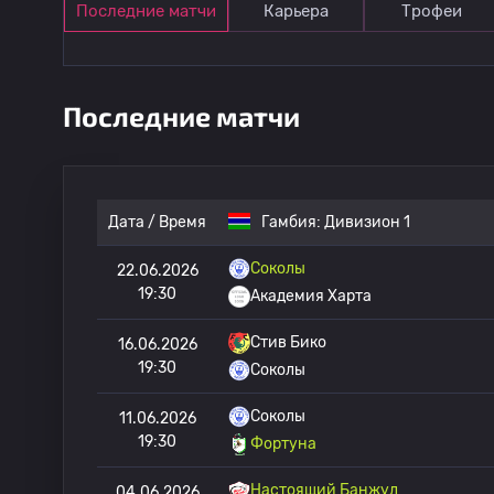
Последние матчи
Карьера
Трофеи
Последние матчи
Дата / Время
Гамбия:
Дивизион 1
Соколы
22.06.2026
19:30
Академия Харта
Стив Бико
16.06.2026
19:30
Соколы
Соколы
11.06.2026
19:30
Фортуна
Настоящий Банжул
04.06.2026