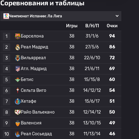
Соревнования и таблицы
Чемпионат Испании: Ла Лига
Игры
В/Н/П
Очки
Барселона
38
31/1/6
94
1
Реал Мадрид
38
27/5/6
86
2
Вильярреал
38
22/6/10
72
3
Атл. Мадрид
38
21/6/11
69
4
Бетис
38
15/15/8
60
5
Сельта Виго
38
14/12/12
54
6
Хетафе
38
15/6/17
51
7
Райо Вальекано
38
12/14/12
50
8
Валенсия
38
13/10/15
49
9
Реал Сосьедад
38
11/13/14
46
10