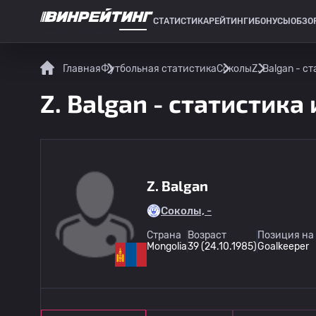
СТАТИСТИКА
РЕЙТИНГИ
БОНУСЫ
ОБЗО
СПОРТИВНАЯ СТАТИСТИКА
Главная
Футбольная статистика
Соколы
Z. Balgan - с
Z. Balgan - статистика
Z. Balgan
Соколы, -
Страна
Возраст
Позиция на
Mongolia
39 (24.10.1985)
Goalkeeper