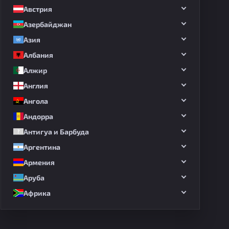
Австрия
Азербайджан
Азия
Албания
Алжир
Англия
Ангола
Андорра
Антигуа и Барбуда
Аргентина
Армения
Аруба
Африка