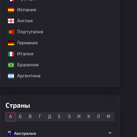
Испания
Англия
Португалия
Германия
Италия
Бразилия
Аргентина
Страны
Все
А
Б
В
Г
Д
Е
З
И
К
Л
М
Н
О
Австралия