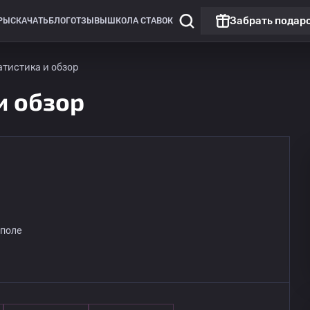
Забрать подар
РЫ
СКАЧАТЬ
БЛОГ
ОТЗЫВЫ
ШКОЛА СТАВОК
татистика и обзор
 и обзор
Чемпионат России: РПЛ
Матч дня
Динамо Москва
09.08
 поле
14:30
Динамо Махачкала