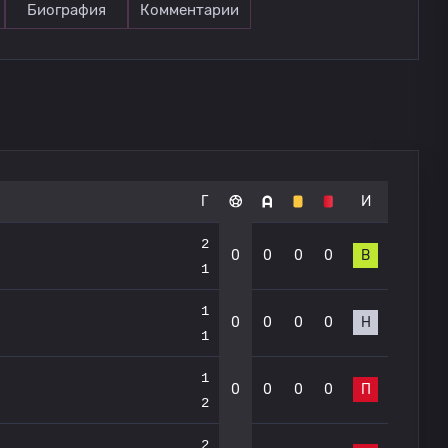
Биография
Комментарии
Г
И
2
0
0
0
0
В
1
1
0
0
0
0
Н
1
1
0
0
0
0
П
2
2