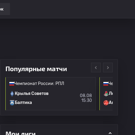
ок
Популярные матчи
Чемпионат России: РПЛ
Чемпионат Р
Крылья Советов
Локомотив 
08.08
15:30
Балтика
Акрон
Мои лиги