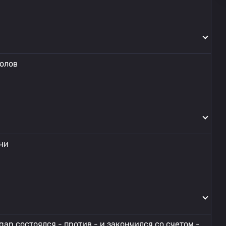
голов
ечи
gan состоялся - против - и закончился со счетом -.