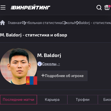
Главная
Футбольная статистика
Соколы
M. Baldorj - статистик
M. Baldorj - статистика и обзор
M. Baldorj
Соколы, -
Подробнее об игроке
Последние матчи
Карьера
Трофеи
Био