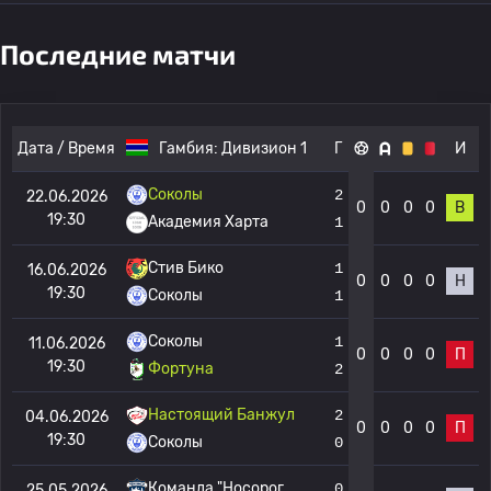
Последние матчи
Дата / Время
Гамбия:
Дивизион 1
Г
И
Соколы
2
22.06.2026
0
0
0
0
В
19:30
Академия Харта
1
Стив Бико
1
16.06.2026
0
0
0
0
Н
19:30
Соколы
1
Соколы
1
11.06.2026
0
0
0
0
П
19:30
Фортуна
2
Настоящий Банжул
2
04.06.2026
0
0
0
0
П
19:30
Соколы
0
Команда "Носорог
0
25.05.2026