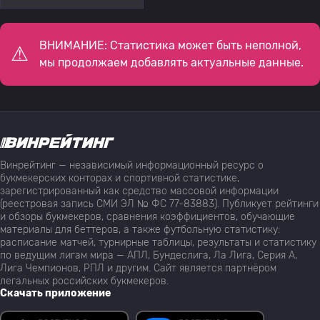
ВНИМАНИЕ: Статистика может быть неполной,
мы продолжаем добавлять актуальные данные.
Винрейтинг — независимый информационный ресурс о
букмекерских конторах и спортивной статистике,
зарегистрированный как средство массовой информации
(реестровая запись СМИ ЭЛ № ФС 77-83883). Публикует рейтинги
и обзоры букмекеров, сравнения коэффициентов, обучающие
материалы для беттеров, а также футбольную статистику:
расписание матчей, турнирные таблицы, результаты и статистику
по ведущим лигам мира — АПЛ, Бундеслига, Ла Лига, Серия А,
Лига Чемпионов, РПЛ и другим. Сайт является партнёром
легальных российских букмекеров.
Скачать приложение