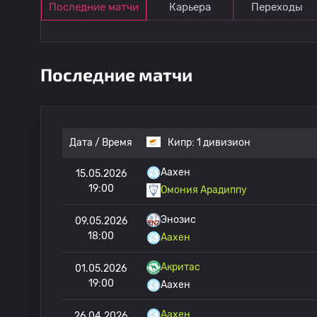
Последние матчи
Карьера
Переходы
Последние матчи
Дата / Время
Кипр:
1 дивизион
Аахен
15.05.2026
19:00
Омония Арадиппу
Энозис
09.05.2026
18:00
Аахен
Акритас
01.05.2026
19:00
Аахен
Аахен
26.04.2026