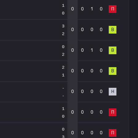
1
0
0
1
0
П
0
3
0
0
0
0
В
2
0
0
0
1
0
В
2
2
0
0
0
0
В
1
-
0
0
0
0
Н
-
1
0
0
0
0
П
0
0
0
0
0
0
П
3