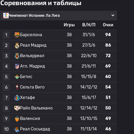
Соревнования и таблицы
Чемпионат Испании: Ла Лига
Игры
В/Н/П
Очки
Барселона
38
31/1/6
94
1
Реал Мадрид
38
27/5/6
86
2
Вильярреал
38
22/6/10
72
3
Атл. Мадрид
38
21/6/11
69
4
Бетис
38
15/15/8
60
5
Сельта Виго
38
14/12/12
54
6
Хетафе
38
15/6/17
51
7
Райо Вальекано
38
12/14/12
50
8
Валенсия
38
13/10/15
49
9
Реал Сосьедад
38
11/13/14
46
10