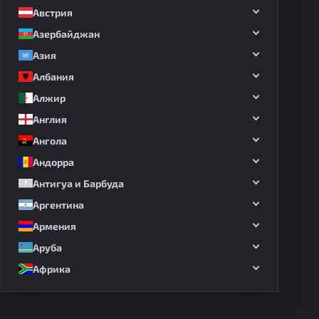
Австрия
Азербайджан
Азия
Албания
Алжир
Англия
Ангола
Андорра
Антигуа и Барбуда
Аргентина
Армения
Аруба
Африка