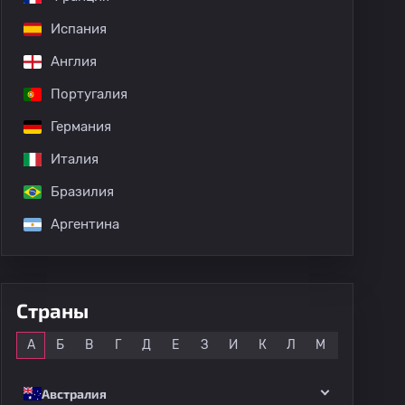
Испания
Англия
дных матчей
Португалия
Германия
Италия
Бразилия
Аргентина
Страны
Все
А
Б
В
Г
Д
Е
З
И
К
Л
М
Н
О
Австралия