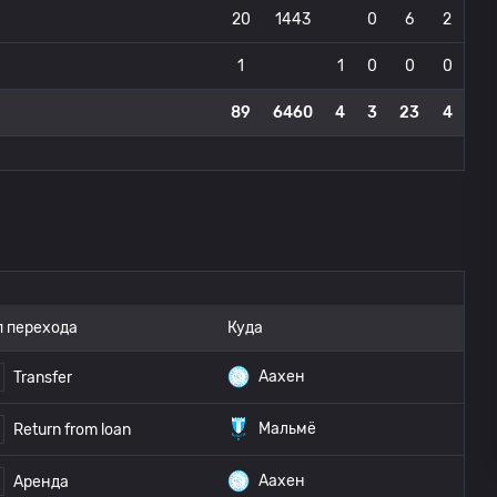
20
1443
0
6
2
1
1
0
0
0
89
6460
4
3
23
4
п перехода
Куда
Аахен
Transfer
Мальмё
Return from loan
Аахен
Аренда