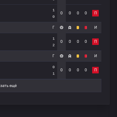
1
0
0
0
0
П
0
Г
И
1
0
0
0
0
П
2
Г
И
0
0
0
0
0
П
1
зать ещё