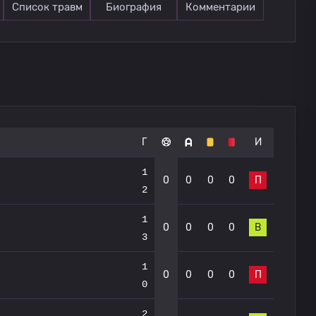
Список травм
Биография
Комментарии
Г
И
1
0
0
0
0
П
2
1
0
0
0
0
В
3
1
0
0
0
0
П
0
2