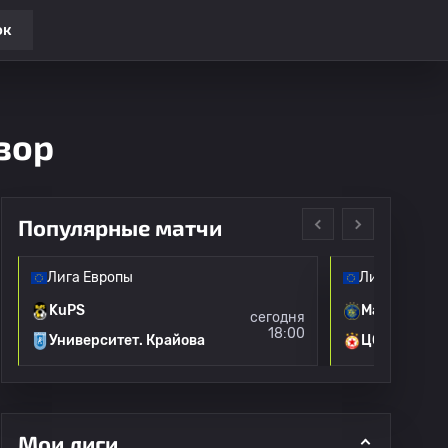
ок
зор
Популярные матчи
Лига Европы
Лига Европы
KuPS
Маккаби Те
сегодня
18:00
Университет. Крайова
ЦСКА Софи
Мои лиги