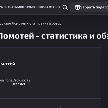
Забрать подар
РЫ
СКАЧАТЬ
БЛОГ
ОТЗЫВЫ
ШКОЛА СТАВОК
окайе Ломотей - статистика и обзор
омотей - статистика и об
омотей
Лига Европы
Линкольн Ред Импс
сегодня
на поле
Стоимость
20:00
Омония
Transfer