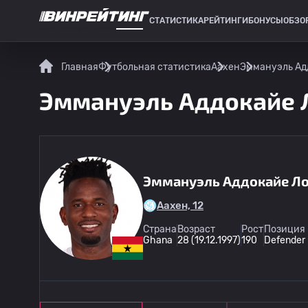
СТАТИСТИКА
РЕЙТИНГИ
БОНУСЫ
ОБЗО
СПОРТИВНАЯ СТАТИСТИКА
Главная
Футбольная статистика
Аахен
Эммануэль Адд
Эммануэль Аддокайе Л
Эммануэль Аддокайе Л
Аахен, 12
Страна
Возраст
Рост
Позиция 
Ghana
28 (19.12.1997)
190
Defender