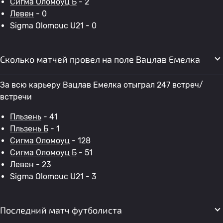
Сигма Оломоуц Б
- 2
Левен
- 0
Sigma Olomouc U21 - 0
Сколько матчей провел на поле Вацлав Емелка
За всю карьеру Вацлав Емелка отыграл 247 встреч/
встречи
Пльзень
- 41
Пльзень Б
- 1
Сигма Оломоуц
- 128
Сигма Оломоуц Б
- 51
Левен
- 23
Sigma Olomouc U21 - 3
Последний матч футболиста