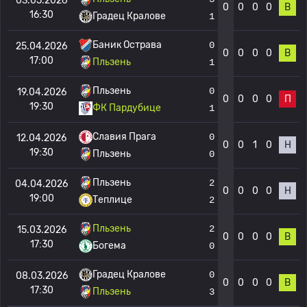
03.05.2026
0
0
0
0
В
16:30
Градец Кралове
1
Баник Острава
0
25.04.2026
0
0
0
0
В
17:00
Пльзень
1
Пльзень
0
19.04.2026
0
0
0
0
П
19:30
ФК Пардубице
1
Славия Прага
0
12.04.2026
0
0
1
0
Н
19:30
Пльзень
0
Пльзень
2
04.04.2026
0
0
0
0
Н
19:00
Теплице
2
Пльзень
2
15.03.2026
0
0
0
0
В
17:30
Богема
0
Градец Кралове
0
08.03.2026
0
0
0
0
В
17:30
Пльзень
3