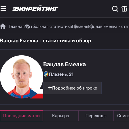
Главная
Футбольная статистика
Пльзень
Вацлав Емелка - ста
Вацлав Емелка - статистика и обзор
Вацлав Емелка
Пльзень, 21
Подробнее об игроке
Последние матчи
Карьера
Переходы
Спис