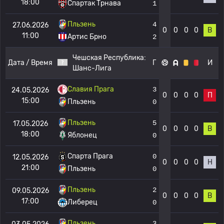
18:00
Спартак Трнава
1
Пльзень
4
27.06.2026
0
0
0
0
В
11:00
Артис Брно
2
Чешская Республика:
Дата / Время
Г
И
Шанс-Лига
Славия Прага
3
24.05.2026
0
0
0
0
П
15:00
Пльзень
0
Пльзень
5
17.05.2026
0
0
0
0
В
18:00
Яблонец
0
Спарта Прага
0
12.05.2026
0
0
0
0
Н
21:00
Пльзень
0
Пльзень
2
09.05.2026
0
0
0
0
В
17:00
Либерец
0
Пльзень
3