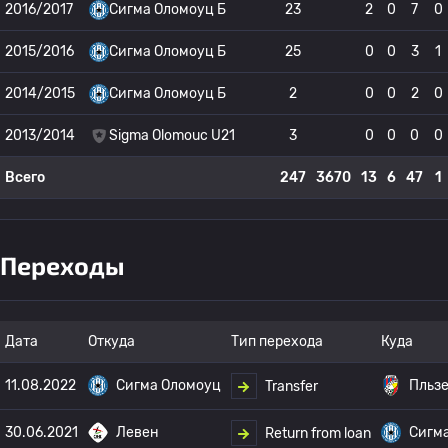
2016/2017
Сигма Оломоуц Б
23
2
0
7
0
2015/2016
Сигма Оломоуц Б
25
0
0
3
1
2014/2015
Сигма Оломоуц Б
2
0
0
2
0
2013/2014
Sigma Olomouc U21
3
0
0
0
0
Всего
247
3670
13
6
47
1
Переходы
Дата
Откуда
Тип перехода
Куда
11.08.2022
Сигма Оломоуц
Пльз
Transfer
30.06.2021
Левен
Сигм
Return from loan