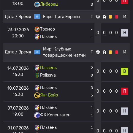
0
0
0
0
П
18:00
Либерец
3
Дата / Время
Евро:
Лига Европы
Г
И
Тромсо
-
23.07.2026
0
0
0
0
Н
20:00
Пльзень
-
Мир:
Клубные
Дата / Время
Г
И
товарищеские матчи
Пльзень
2
14.07.2026
0
0
0
0
В
16:30
Polissya
0
Пльзень
3
10.07.2026
0
0
0
0
П
16:30
Янг Бойз
5
Пльзень
1
07.07.2026
0
0
0
0
Н
19:00
ФК Копенгаген
1
Пльзень
1
01.07.2026
0
0
0
0
Н