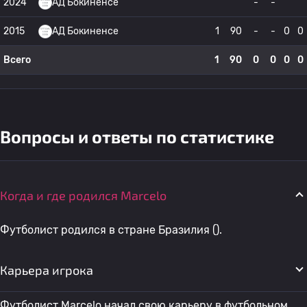
2024
АД Бокиненсе
-
-
2015
АД Бокиненсе
1
90
-
-
0
0
Всего
1
90
0
0
0
0
Вопросы и ответы по статистике
Когда и где родился Marcelo
Футболист родился в стране Бразилия ().
Карьера игрока
Футболист Marcelo начал свою карьеру в футбольном