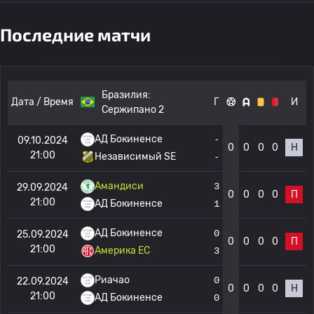
Последние матчи
Бразилия:
Дата / Время
Г
И
Сержипано 2
АД Бокиненсе
-
09.10.2024
0
0
0
0
Н
21:00
Независимый SE
-
Амандиси
3
29.09.2024
0
0
0
0
П
21:00
АД Бокиненсе
1
АД Бокиненсе
0
25.09.2024
0
0
0
0
П
21:00
Америка EC
3
Риачао
0
22.09.2024
0
0
0
0
Н
21:00
АД Бокиненсе
0