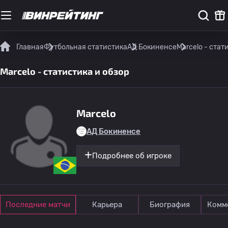
Главная
Футбольная статистика
АД Бокиненсе
Marcelo - стат
Marcelo - статистика и обзор
Marcelo
АД Бокиненсе
Подробнее об игроке
Последние матчи
Карьера
Биография
Комм