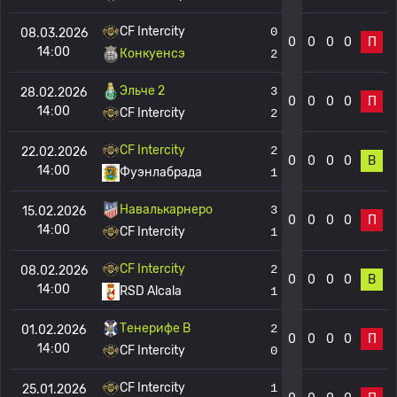
CF Intercity
0
08.03.2026
0
0
0
0
П
14:00
Конкуенсэ
2
Эльче 2
3
28.02.2026
0
0
0
0
П
14:00
CF Intercity
2
CF Intercity
2
22.02.2026
0
0
0
0
В
14:00
Фуэнлабрада
1
Навалькарнеро
3
15.02.2026
0
0
0
0
П
14:00
CF Intercity
1
CF Intercity
2
08.02.2026
0
0
0
0
В
14:00
RSD Alcala
1
Тенерифе B
2
01.02.2026
0
0
0
0
П
14:00
CF Intercity
0
CF Intercity
1
25.01.2026