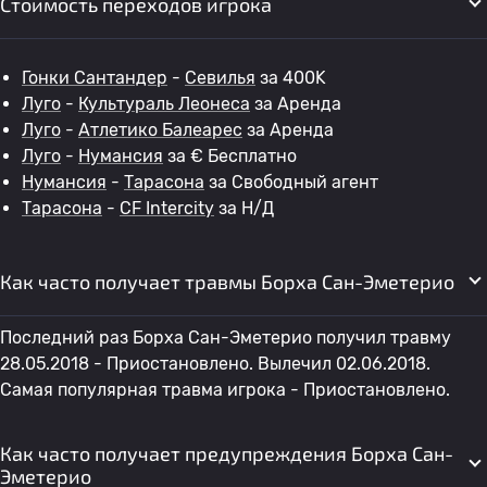
Стоимость переходов игрока
Гонки Сантандер
-
Севилья
за 400K
Луго
-
Культураль Леонеса
за Аренда
Луго
-
Атлетико Балеарес
за Аренда
Луго
-
Нумансия
за € Бесплатно
Нумансия
-
Тарасона
за Свободный агент
Тарасона
-
CF Intercity
за Н/Д
Как часто получает травмы Борха Сан-Эметерио
Последний раз Борха Сан-Эметерио получил травму
28.05.2018 - Приостановлено. Вылечил 02.06.2018.
Самая популярная травма игрока - Приостановлено.
Как часто получает предупреждения Борха Сан-
Эметерио